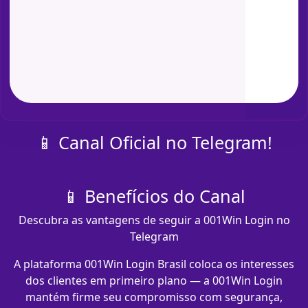
📱 Canal Oficial no Telegram!
📱 Benefícios do Canal
Descubra as vantagens de seguir a 001Win Login no
Telegram
A plataforma 001Win Login Brasil coloca os interesses
dos clientes em primeiro plano — a 001Win Login
mantém firme seu compromisso com segurança,