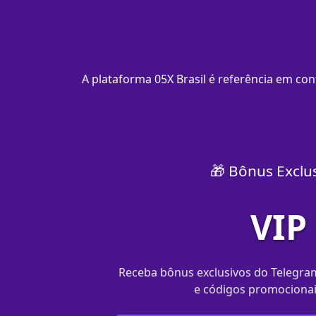
A plataforma 05X Brasil é referência em co
🎁 Bônus Exclu
VIP
Receba bônus exclusivos do Telegra
e códigos promocionai