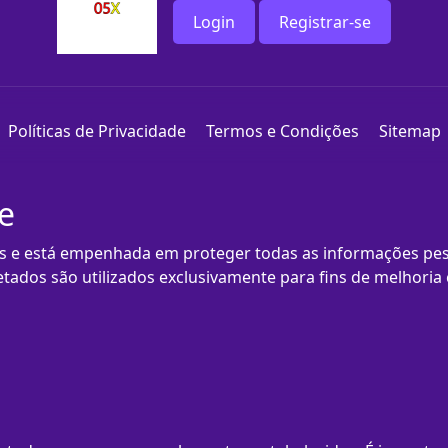
Login
Registrar-se
Políticas de Privacidade
Termos e Condições
Sitemap
de
ios e está empenhada em proteger todas as informações pe
tados são utilizados exclusivamente para fins de melhoria