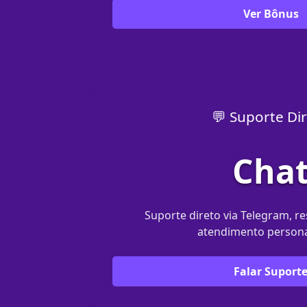
Ver Bônus
💬 Suporte Di
Cha
Suporte direto via Telegram, r
atendimento persona
Falar Suport