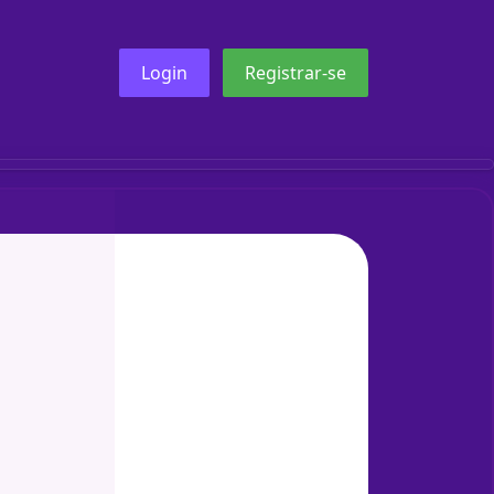
Login
Registrar-se