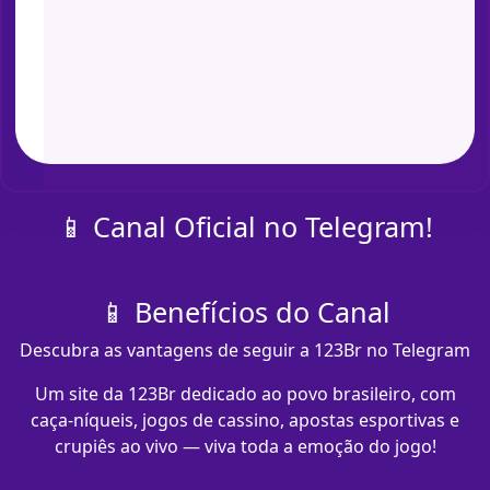
📱 Canal Oficial no Telegram!
📱 Benefícios do Canal
Descubra as vantagens de seguir a 123Br no Telegram
Um site da 123Br dedicado ao povo brasileiro, com
caça-níqueis, jogos de cassino, apostas esportivas e
crupiês ao vivo — viva toda a emoção do jogo!