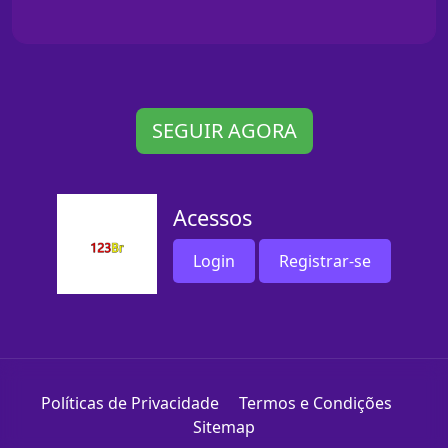
SEGUIR AGORA
Acessos
Login
Registrar-se
Políticas de Privacidade
Termos e Condições
Sitemap