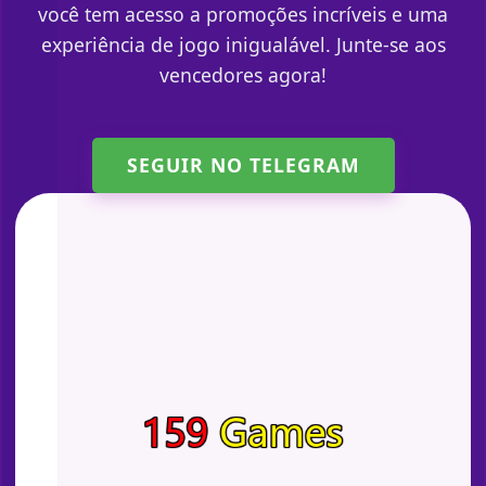
você tem acesso a promoções incríveis e uma
experiência de jogo inigualável. Junte-se aos
vencedores agora!
SEGUIR NO TELEGRAM