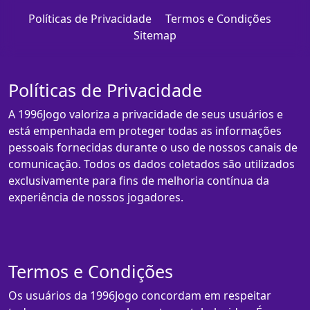
Políticas de Privacidade
Termos e Condições
Sitemap
Políticas de Privacidade
A 1996Jogo valoriza a privacidade de seus usuários e
está empenhada em proteger todas as informações
pessoais fornecidas durante o uso de nossos canais de
comunicação. Todos os dados coletados são utilizados
exclusivamente para fins de melhoria contínua da
experiência de nossos jogadores.
Termos e Condições
Os usuários da 1996Jogo concordam em respeitar