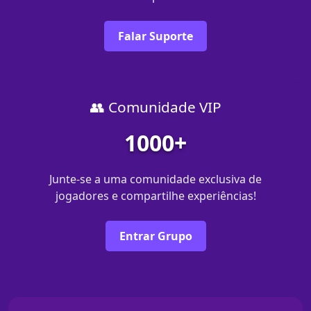
Falar Suporte
👥 Comunidade VIP
1000+
Junte-se a uma comunidade exclusiva de
jogadores e compartilhe experiências!
Entrar Grupo