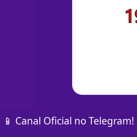
📱 Canal Oficial no Telegram!