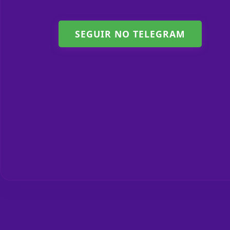
SEGUIR NO TELEGRAM