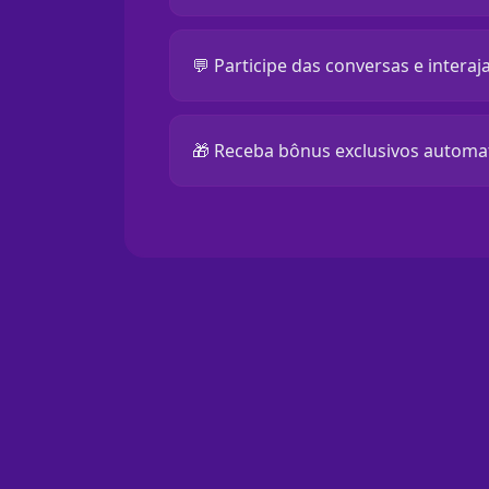
💬 Participe das conversas e interaj
🎁 Receba bônus exclusivos autom