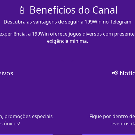
📱 Benefícios do Canal
Descubra as vantagens de seguir a 199Win no Telegram
experiência, a 199Win oferece jogos diversos com presente
exigência mínima.
sivos
📢 Notí
m, promoções especiais
Fique por dentro d
s únicos!
eventos d