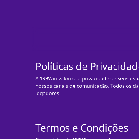
Políticas de Privacida
A 199Win valoriza a privacidade de seus us
nossos canais de comunicação. Todos os dad
jogadores.
Termos e Condições