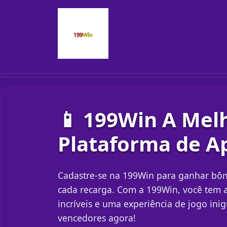
📱 199Win A Mel
Plataforma de A
Cadastre-se na 199Win para ganhar bôn
cada recarga. Com a 199Win, você tem 
incríveis e uma experiência de jogo inig
vencedores agora!