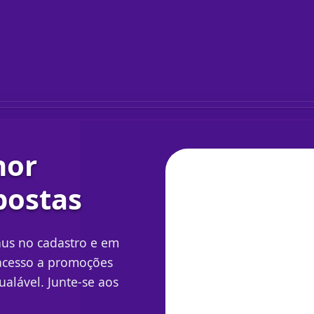
hor
postas
us no cadastro e em
acesso a promoções
ualável. Junte-se aos