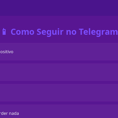
📱 Como Seguir no Telegram
ositivo
erder nada