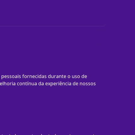
 pessoais fornecidas durante o uso de
elhoria contínua da experiência de nossos