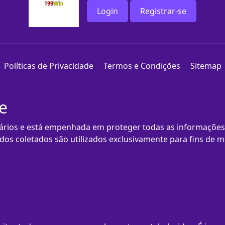
Login
Registrar-se
Políticas de Privacidade
Termos e Condições
Sitemap
de
uários e está empenhada em proteger todas as informações
os coletados são utilizados exclusivamente para fins de m