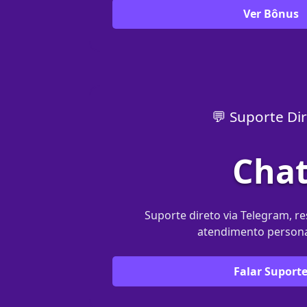
Ver Bônus
💬 Suporte Di
Cha
Suporte direto via Telegram, r
atendimento persona
Falar Suport