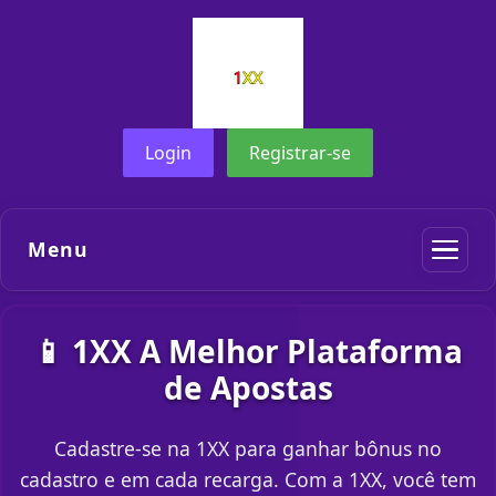
Login
Registrar-se
Menu
📱 1XX A Melhor Plataforma
de Apostas
Cadastre-se na 1XX para ganhar bônus no
cadastro e em cada recarga. Com a 1XX, você tem