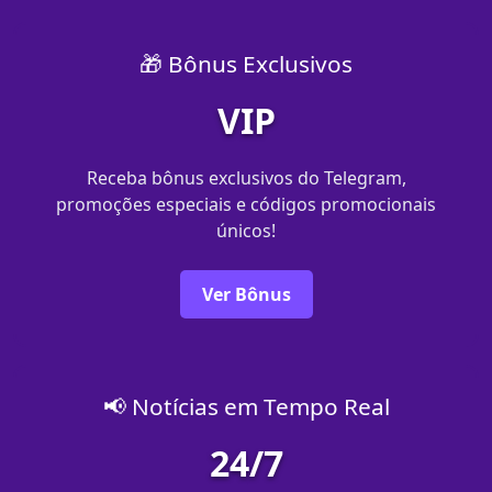
🎁 Bônus Exclusivos
VIP
Receba bônus exclusivos do Telegram,
promoções especiais e códigos promocionais
únicos!
Ver Bônus
📢 Notícias em Tempo Real
24/7