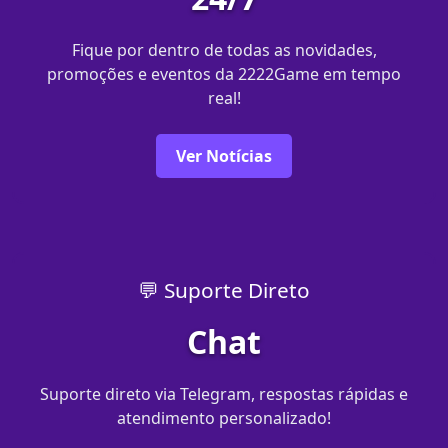
Fique por dentro de todas as novidades,
promoções e eventos da 2222Game em tempo
real!
Ver Notícias
💬 Suporte Direto
Chat
Suporte direto via Telegram, respostas rápidas e
atendimento personalizado!