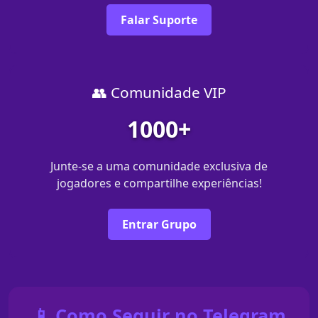
Falar Suporte
👥 Comunidade VIP
1000+
Junte-se a uma comunidade exclusiva de
jogadores e compartilhe experiências!
Entrar Grupo
📱 Como Seguir no Telegram