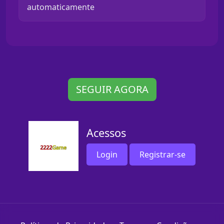
automaticamente
SEGUIR AGORA
Acessos
Login
Registrar-se