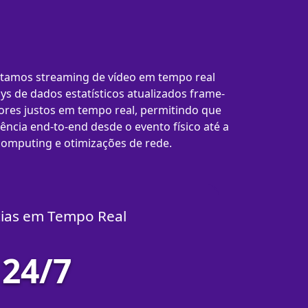
mentamos streaming de vídeo em tempo real
s de dados estatísticos atualizados frame-
lores justos em tempo real, permitindo que
ncia end-to-end desde o evento físico até a
computing e otimizações de rede.
cias em Tempo Real
24/7