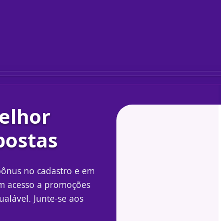
elhor
postas
bônus no cadastro e em
em acesso a promoções
ualável. Junte-se aos