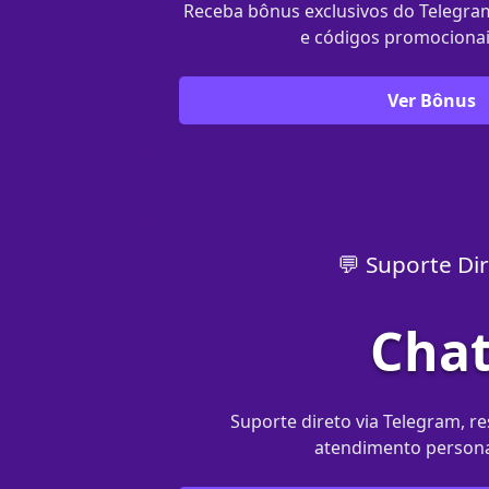
Receba bônus exclusivos do Telegra
e códigos promocionai
Ver Bônus
💬 Suporte Di
Cha
Suporte direto via Telegram, r
atendimento persona