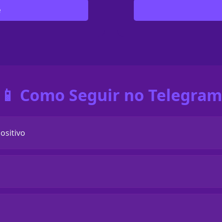
e
📱 Como Seguir no Telegram
ositivo