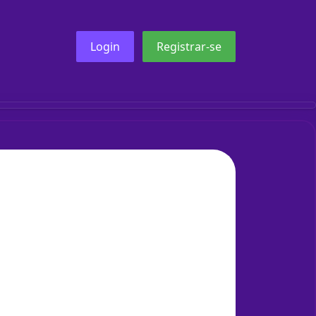
Login
Registrar-se