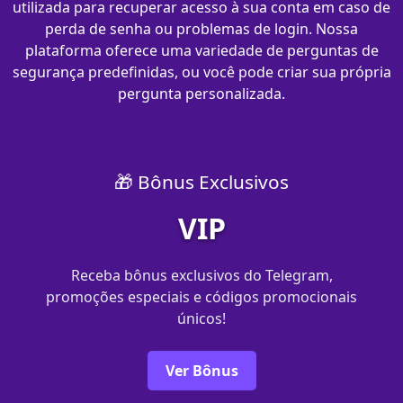
utilizada para recuperar acesso à sua conta em caso de
perda de senha ou problemas de login. Nossa
plataforma oferece uma variedade de perguntas de
segurança predefinidas, ou você pode criar sua própria
pergunta personalizada.
🎁 Bônus Exclusivos
VIP
Receba bônus exclusivos do Telegram,
promoções especiais e códigos promocionais
únicos!
Ver Bônus