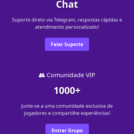
Chat
Suporte direto via Telegram, respostas rápidas e
atendimento personalizado!
Falar Suporte
👥 Comunidade VIP
1000+
Junte-se a uma comunidade exclusiva de
jogadores e compartilhe experiências!
Entrar Grupo