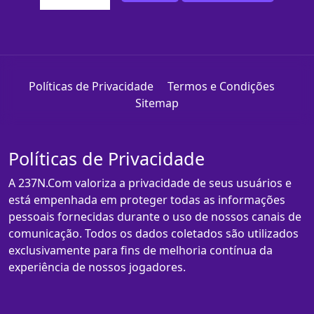
Políticas de Privacidade
Termos e Condições
Sitemap
Políticas de Privacidade
A 237N.Com valoriza a privacidade de seus usuários e
está empenhada em proteger todas as informações
pessoais fornecidas durante o uso de nossos canais de
comunicação. Todos os dados coletados são utilizados
exclusivamente para fins de melhoria contínua da
experiência de nossos jogadores.