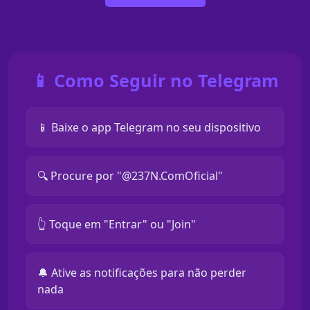
📱 Como Seguir no Telegram
📱 Baixe o app Telegram no seu dispositivo
🔍 Procure por "@237N.ComOficial"
👆 Toque em "Entrar" ou "Join"
🔔 Ative as notificações para não perder
nada