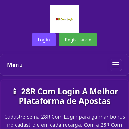
Login
Registrar-se
Menu
📱 28R Com Login A Melhor
Plataforma de Apostas
Cadastre-se na 28R Com Login para ganhar bônus
no cadastro e em cada recarga. Com a 28R Com