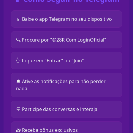
📱 Baixe o app Telegram no seu dispositivo
🔍 Procure por "@28R Com LoginOficial"
👆 Toque em "Entrar" ou "Join"
🔔 Ative as notificações para não perder
nada
💬 Participe das conversas e interaja
🎁 Receba bônus exclusivos