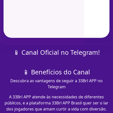
📱 Canal Oficial no Telegram!
📱 Benefícios do Canal
Descubra as vantagens de seguir a 33Brl APP no
Telegram
A 33Brl APP atende às necessidades de diferentes
públicos, e a plataforma 33Brl APP Brasil quer ser o lar
dos jogadores que amam curtir a vida com diversão.