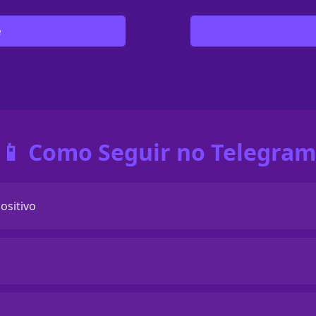
e
📱 Como Seguir no Telegram
ositivo