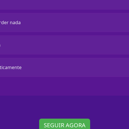
erder nada
a
aticamente
SEGUIR AGORA