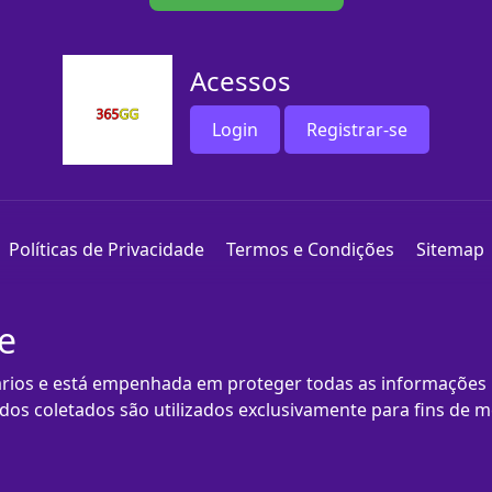
Acessos
Login
Registrar-se
Políticas de Privacidade
Termos e Condições
Sitemap
de
uários e está empenhada em proteger todas as informações 
os coletados são utilizados exclusivamente para fins de m