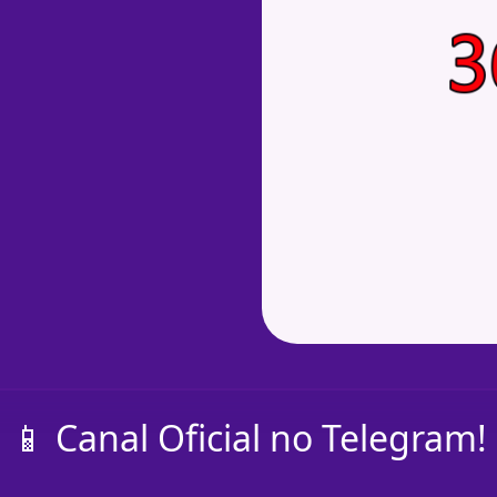
📱 Canal Oficial no Telegram!