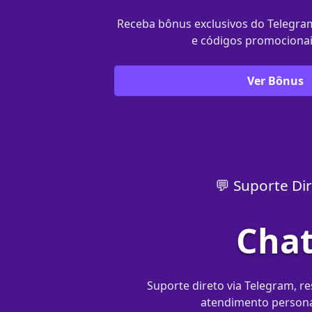
Receba bônus exclusivos do Telegra
e códigos promocionai
Ver Bônus
💬 Suporte Di
Cha
Suporte direto via Telegram, r
atendimento persona