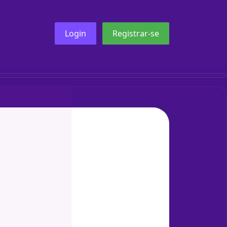
Login
Registrar-se