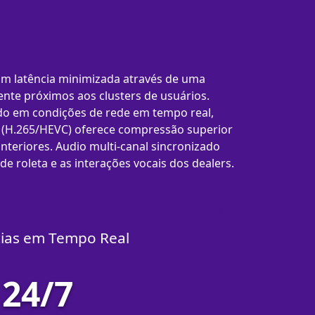
com latência minimizada através de uma
nte próximos aos clusters de usuários.
do em condições de rede em tempo real,
o (H.265/HEVC) oferece compressão superior
eriores. Audio multi-canal sincronizado
de roleta e as interações vocais dos dealers.
cias em Tempo Real
24/7