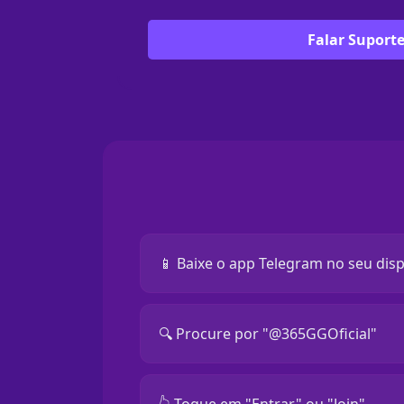
Falar Suport
📱 Baixe o app Telegram no seu disp
🔍 Procure por "@365GGOficial"