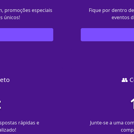
m, promoções especiais
Fique por dentro d
s únicos!
eventos d
reto
👥 
t
espostas rápidas e
Junte-se a uma com
lizado!
compa