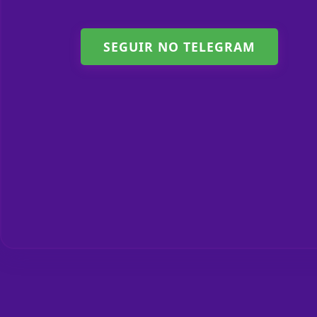
SEGUIR NO TELEGRAM