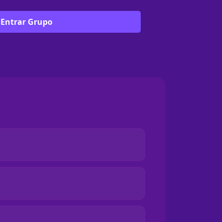
Entrar Grupo