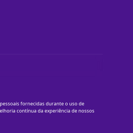
pessoais fornecidas durante o uso de
elhoria contínua da experiência de nossos