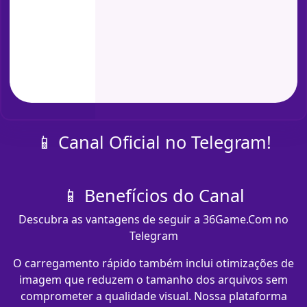
📱 Canal Oficial no Telegram!
📱 Benefícios do Canal
Descubra as vantagens de seguir a 36Game.Com no
Telegram
O carregamento rápido também inclui otimizações de
imagem que reduzem o tamanho dos arquivos sem
comprometer a qualidade visual. Nossa plataforma