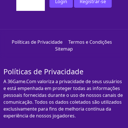
Login
Registrar-se
Políticas de Privacidade
Termos e Condições
Sitemap
Políticas de Privacidade
A 36Game.Com valoriza a privacidade de seus usuários
e está empenhada em proteger todas as informações
pessoais fornecidas durante o uso de nossos canais de
comunicação. Todos os dados coletados são utilizados
exclusivamente para fins de melhoria contínua da
experiência de nossos jogadores.