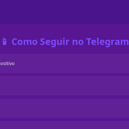
📱 Como Seguir no Telegram
ositivo