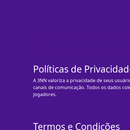
Políticas de Privacida
A 3NN valoriza a privacidade de seus usuá
canais de comunicação. Todos os dados cole
jogadores.
Termos e Condições