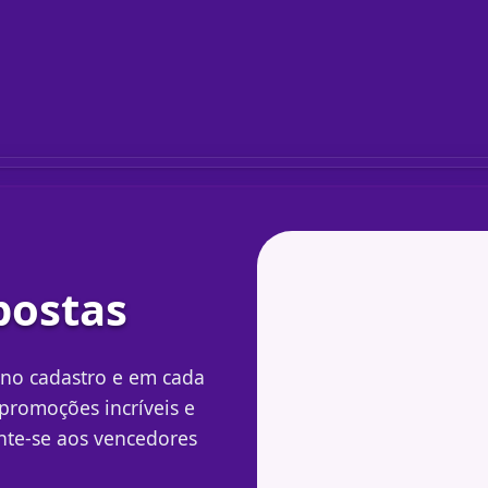
postas
no cadastro e em cada
promoções incríveis e
unte-se aos vencedores