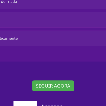
erder nada
a
aticamente
SEGUIR AGORA