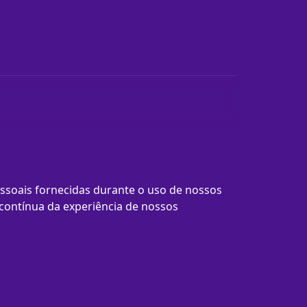
ssoais fornecidas durante o uso de nossos
 contínua da experiência de nossos