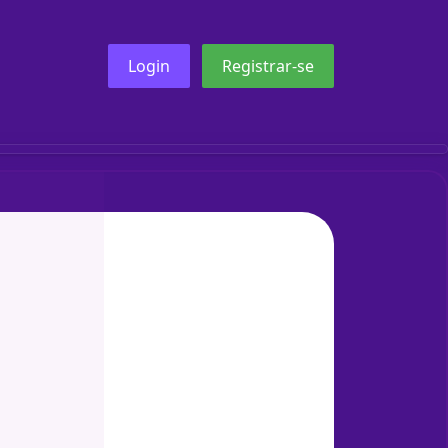
Login
Registrar-se