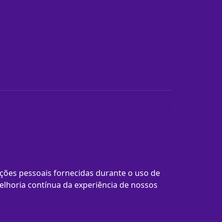
ções pessoais fornecidas durante o uso de
elhoria contínua da experiência de nossos