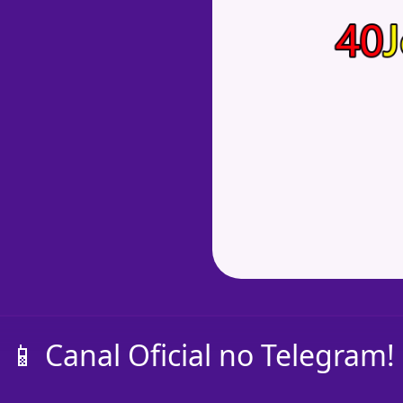
📱 Canal Oficial no Telegram!