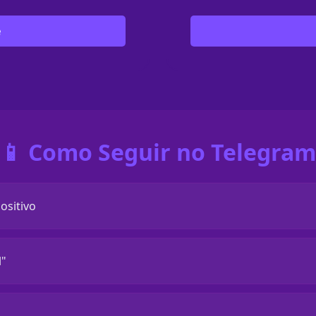
e
📱 Como Seguir no Telegram
ositivo
l"