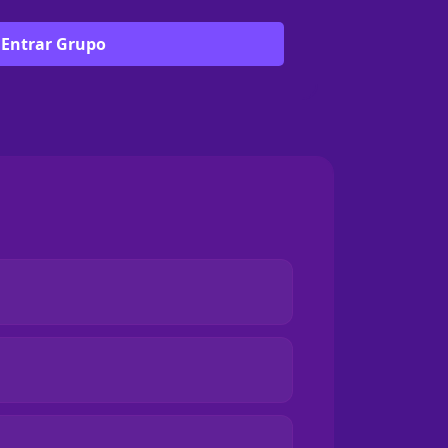
Entrar Grupo