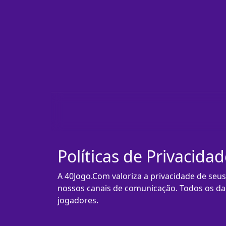
Políticas de Privacida
A 40Jogo.Com valoriza a privacidade de seu
nossos canais de comunicação. Todos os dad
jogadores.