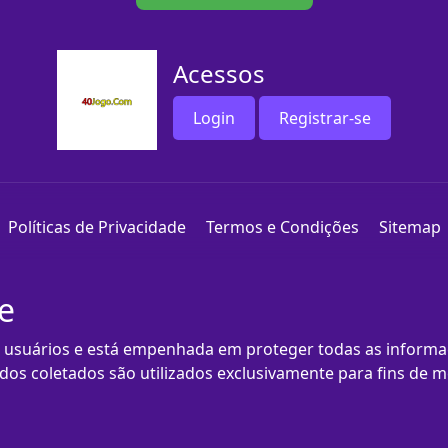
Acessos
Login
Registrar-se
Políticas de Privacidade
Termos e Condições
Sitemap
de
s usuários e está empenhada em proteger todas as informa
os coletados são utilizados exclusivamente para fins de m