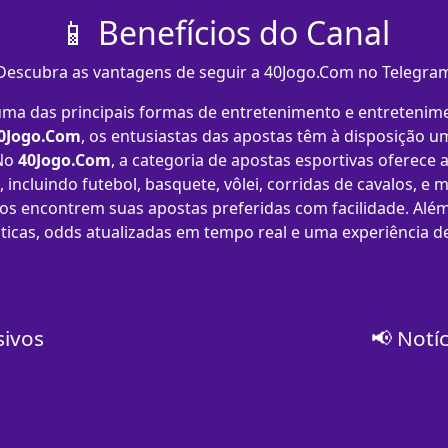
📱 Benefícios do Canal
Descubra as vantagens de seguir a 40Jogo.Com no Telegra
uma das principais formas de entretenimento e entreteni
0Jogo.Com
, os entusiastas das apostas têm à disposição 
 No
40Jogo.Com
, a categoria de apostas esportivas oferece
cluindo futebol, basquete, vôlei, corridas de cavalos, e mui
os encontrem suas apostas preferidas com facilidade. Além
sticas, odds atualizadas em tempo real e uma experiência d
sivos
📢 Notí