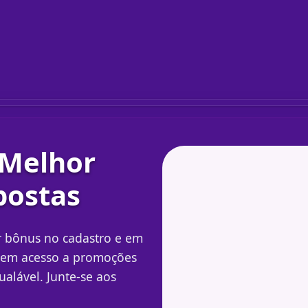
 Melhor
postas
r bônus no cadastro e em
 tem acesso a promoções
ualável. Junte-se aos