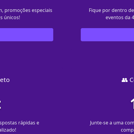
m, promoções especiais
Fique por dentro d
s únicos!
eventos da 
reto
👥 
t
espostas rápidas e
Junte-se a uma com
lizado!
compa