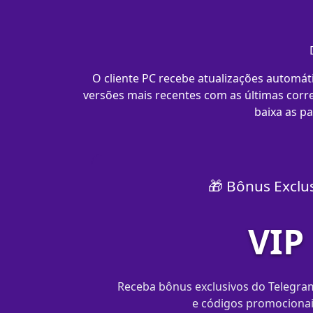
O cliente PC recebe atualizações automát
versões mais recentes com as últimas corre
baixa as p
🎁 Bônus Exclu
VIP
Receba bônus exclusivos do Telegra
e códigos promocionai