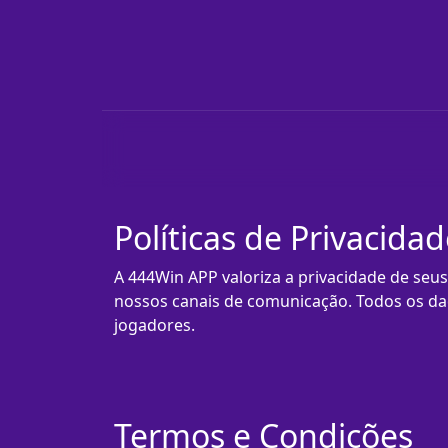
Políticas de Privacida
A 444Win APP valoriza a privacidade de seu
nossos canais de comunicação. Todos os dad
jogadores.
Termos e Condições