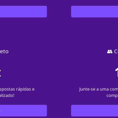
reto
👥 
t
espostas rápidas e
Junte-se a uma com
lizado!
compa
e