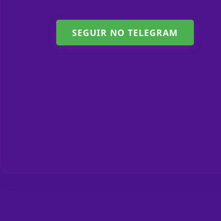
SEGUIR NO TELEGRAM