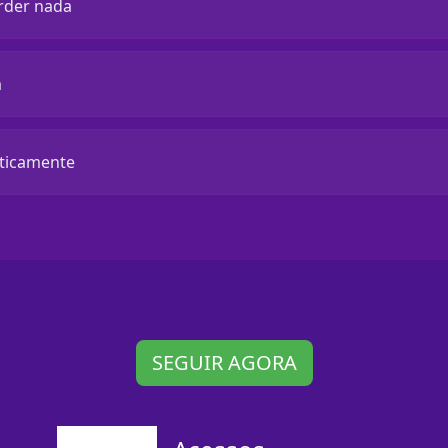
erder nada
a
aticamente
SEGUIR AGORA