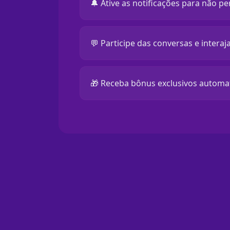
🔔 Ative as notificações para não p
💬 Participe das conversas e interaj
🎁 Receba bônus exclusivos autom