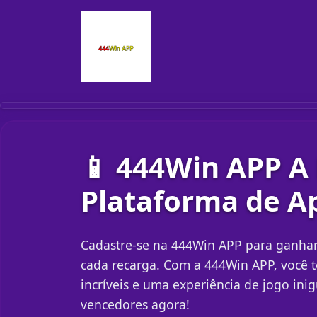
📱 444Win APP A
Plataforma de A
Cadastre-se na 444Win APP para ganha
cada recarga. Com a 444Win APP, você 
incríveis e uma experiência de jogo inig
vencedores agora!