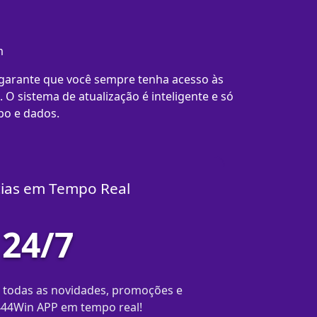
m
o garante que você sempre tenha acesso às
O sistema de atualização é inteligente e só
po e dados.
cias em Tempo Real
24/7
e todas as novidades, promoções e
444Win APP em tempo real!