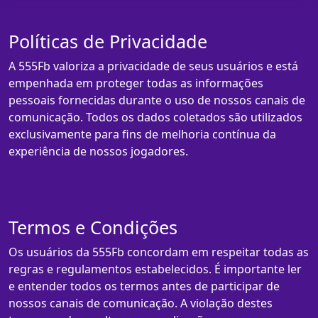
Políticas de Privacidade
A 555Fb valoriza a privacidade de seus usuários e está
empenhada em proteger todas as informações
pessoais fornecidas durante o uso de nossos canais de
comunicação. Todos os dados coletados são utilizados
exclusivamente para fins de melhoria contínua da
experiência de nossos jogadores.
Termos e Condições
Os usuários da 555Fb concordam em respeitar todas as
regras e regulamentos estabelecidos. É importante ler
e entender todos os termos antes de participar de
nossos canais de comunicação. A violação destes