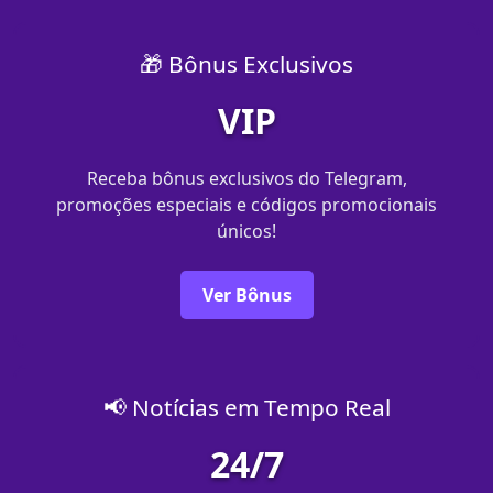
🎁 Bônus Exclusivos
VIP
Receba bônus exclusivos do Telegram,
promoções especiais e códigos promocionais
únicos!
Ver Bônus
📢 Notícias em Tempo Real
24/7