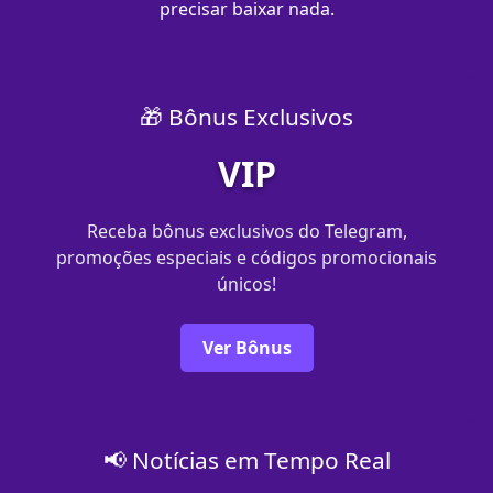
precisar baixar nada.
🎁 Bônus Exclusivos
VIP
Receba bônus exclusivos do Telegram,
promoções especiais e códigos promocionais
únicos!
Ver Bônus
📢 Notícias em Tempo Real