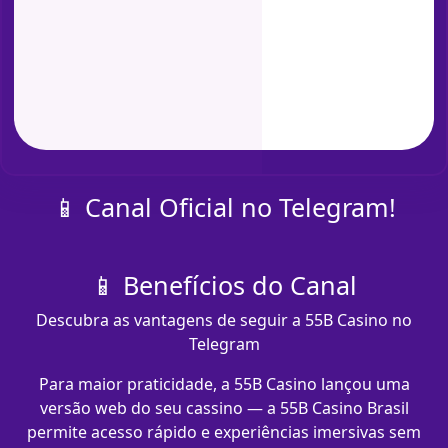
📱 Canal Oficial no Telegram!
📱 Benefícios do Canal
Descubra as vantagens de seguir a 55B Casino no
Telegram
Para maior praticidade, a 55B Casino lançou uma
versão web do seu cassino — a 55B Casino Brasil
permite acesso rápido e experiências imersivas sem