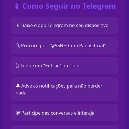
📱 Como Seguir no Telegram
📱 Baixe o app Telegram no seu dispositivo
🔍 Procure por "@55HH Com PagaOficial"
👆 Toque em "Entrar" ou "Join"
🔔 Ative as notificações para não perder
nada
💬 Participe das conversas e interaja