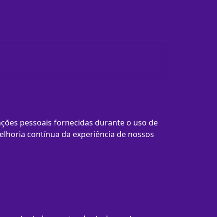
ações pessoais fornecidas durante o uso de
elhoria contínua da experiência de nossos