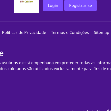
Login
Registrar-se
Políticas de Privacidade
Termos e Condições
Sitemap
de
us usuários e está empenhada em proteger todas as inform
os coletados são utilizados exclusivamente para fins de m