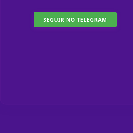
SEGUIR NO TELEGRAM