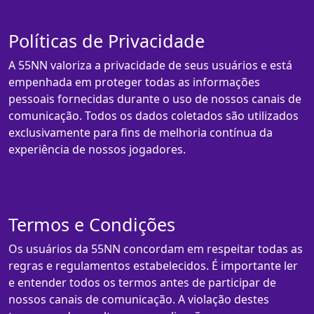
Políticas de Privacidade
A 55NN valoriza a privacidade de seus usuários e está
empenhada em proteger todas as informações
pessoais fornecidas durante o uso de nossos canais de
comunicação. Todos os dados coletados são utilizados
exclusivamente para fins de melhoria contínua da
experiência de nossos jogadores.
Termos e Condições
Os usuários da 55NN concordam em respeitar todas as
regras e regulamentos estabelecidos. É importante ler
e entender todos os termos antes de participar de
nossos canais de comunicação. A violação destes