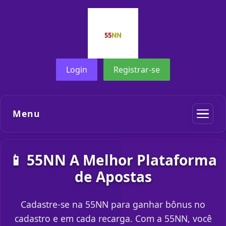
Login
Registrar-se
Menu
📱 55NN A Melhor Plataforma
de Apostas
Cadastre-se na 55NN para ganhar bônus no
cadastro e em cada recarga. Com a 55NN, você