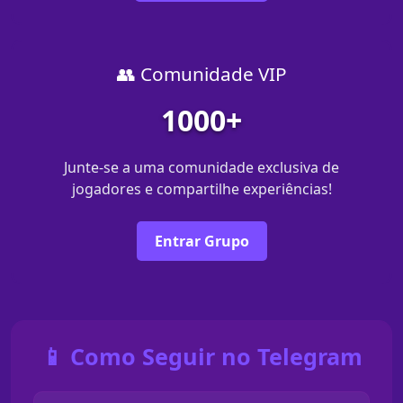
👥 Comunidade VIP
1000+
Junte-se a uma comunidade exclusiva de
jogadores e compartilhe experiências!
Entrar Grupo
📱 Como Seguir no Telegram