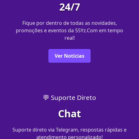
24/7
Fique por dentro de todas as novidades,
promoções e eventos da 55Yz.Com em tempo
real!
Ver Notícias
💬 Suporte Direto
Chat
Suporte direto via Telegram, respostas rápidas e
atendimento personalizado!