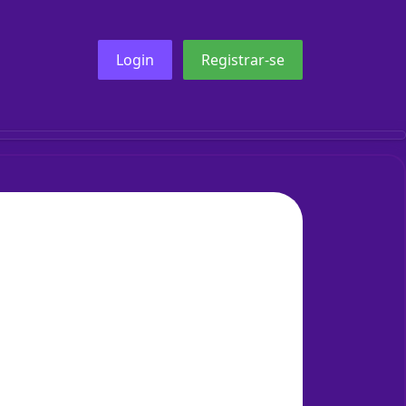
Login
Registrar-se