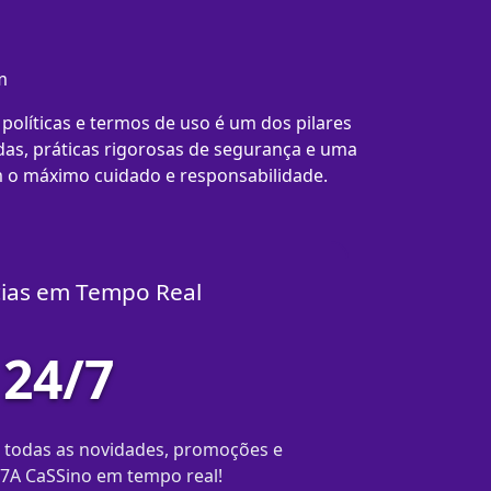
m
olíticas e termos de uso é um dos pilares
das, práticas rigorosas de segurança e uma
 o máximo cuidado e responsabilidade.
cias em Tempo Real
24/7
e todas as novidades, promoções e
57A CaSSino em tempo real!