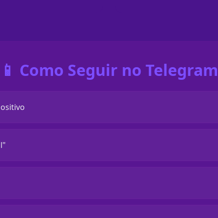
📱 Como Seguir no Telegram
ositivo
l"