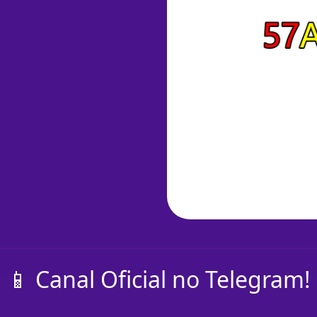
📱 Canal Oficial no Telegram!