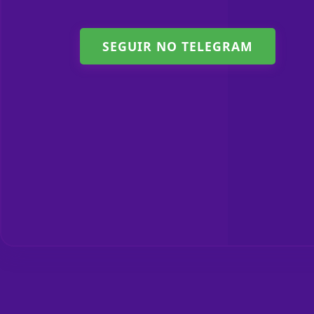
SEGUIR NO TELEGRAM