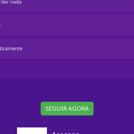
erder nada
a
aticamente
SEGUIR AGORA