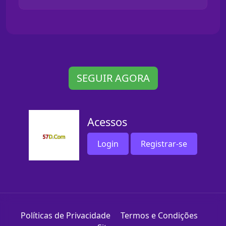
SEGUIR AGORA
Acessos
Login
Registrar-se
Políticas de Privacidade
Termos e Condições