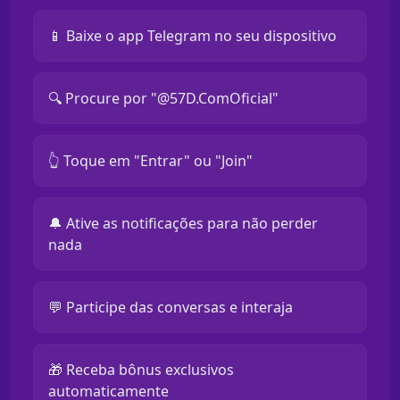
📱 Baixe o app Telegram no seu dispositivo
🔍 Procure por "@57D.ComOficial"
👆 Toque em "Entrar" ou "Join"
🔔 Ative as notificações para não perder
nada
💬 Participe das conversas e interaja
🎁 Receba bônus exclusivos
automaticamente