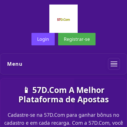
Login
Registrar-se
Menu
📱 57D.Com A Melhor
Plataforma de Apostas
Cadastre-se na 57D.Com para ganhar bônus no
cadastro e em cada recarga. Com a 57D.Com, você