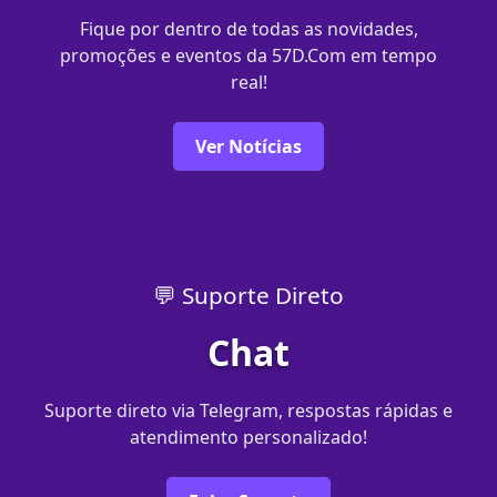
Fique por dentro de todas as novidades,
promoções e eventos da 57D.Com em tempo
real!
Ver Notícias
💬 Suporte Direto
Chat
Suporte direto via Telegram, respostas rápidas e
atendimento personalizado!