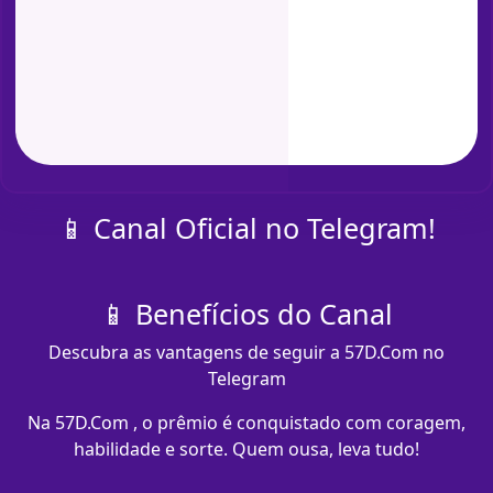
📱 Canal Oficial no Telegram!
📱 Benefícios do Canal
Descubra as vantagens de seguir a 57D.Com no
Telegram
Na 57D.Com , o prêmio é conquistado com coragem,
habilidade e sorte. Quem ousa, leva tudo!