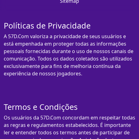
Sitemap
Políticas de Privacidade
A 57D.Com valoriza a privacidade de seus usuários e
está empenhada em proteger todas as informações
pessoais fornecidas durante o uso de nossos canais de
comunicação. Todos os dados coletados são utilizados
exclusivamente para fins de melhoria contínua da
experiência de nossos jogadores.
Termos e Condições
Os usuários da 57D.Com concordam em respeitar todas
as regras e regulamentos estabelecidos. É importante
ler e entender todos os termos antes de participar de