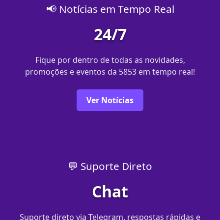
📢 Notícias em Tempo Real
24/7
Fique por dentro de todas as novidades,
promoções e eventos da 5853 em tempo real!
Ver Notícias
💬 Suporte Direto
Chat
Suporte direto via Telegram, respostas rápidas e