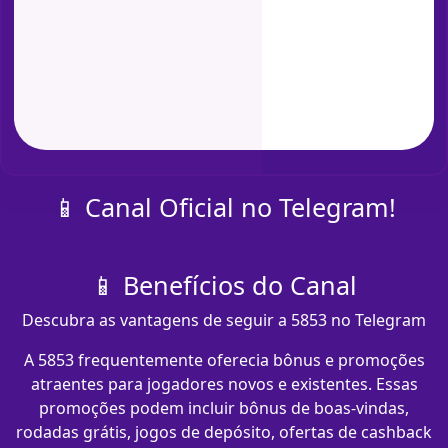
📱 Canal Oficial no Telegram!
📱 Benefícios do Canal
Descubra as vantagens de seguir a 5853 no Telegram
A 5853 frequentemente oferecia bônus e promoções
atraentes para jogadores novos e existentes. Essas
promoções podem incluir bônus de boas-vindas,
rodadas grátis, jogos de depósito, ofertas de cashback