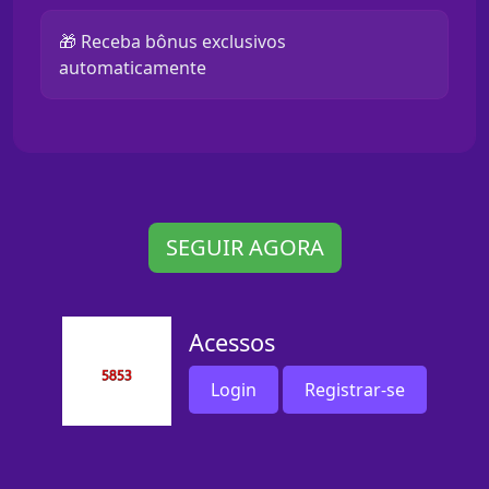
🎁 Receba bônus exclusivos
automaticamente
SEGUIR AGORA
Acessos
Login
Registrar-se