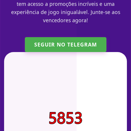
tem acesso a promoções incríveis e uma
experiência de jogo inigualável. Junte-se aos
vencedores agora!
SEGUIR NO TELEGRAM