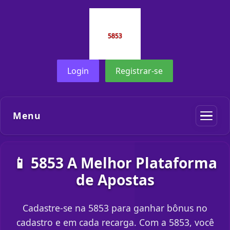
Login
Registrar-se
Menu
📱 5853 A Melhor Plataforma
de Apostas
Cadastre-se na 5853 para ganhar bônus no
cadastro e em cada recarga. Com a 5853, você