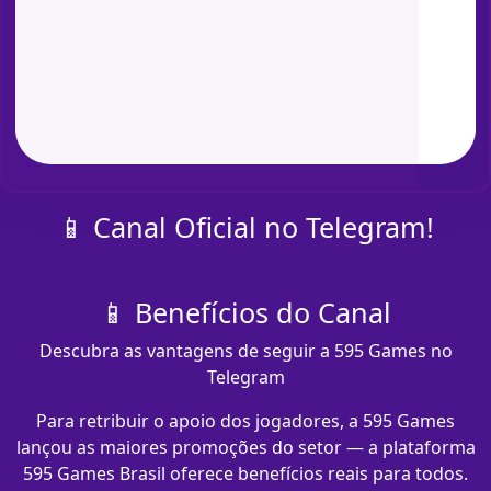
📱 Canal Oficial no Telegram!
📱 Benefícios do Canal
Descubra as vantagens de seguir a 595 Games no
Telegram
Para retribuir o apoio dos jogadores, a 595 Games
lançou as maiores promoções do setor — a plataforma
595 Games Brasil oferece benefícios reais para todos.