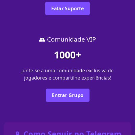
Falar Suporte
👥 Comunidade VIP
1000+
Junte-se a uma comunidade exclusiva de
jogadores e compartilhe experiências!
Entrar Grupo
📱 Como Seguir no Telegram