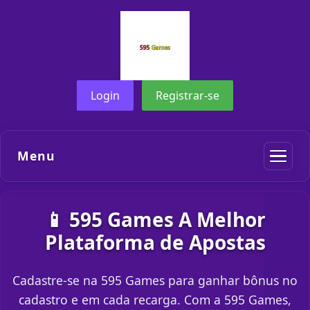
Login
Registrar-se
Menu
📱 595 Games A Melhor
Plataforma de Apostas
Cadastre-se na 595 Games para ganhar bônus no
cadastro e em cada recarga. Com a 595 Games,