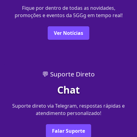
Fique por dentro de todas as novidades,
promoções e eventos da 5GGg em tempo real!
Ver Notícias
💬 Suporte Direto
Chat
Suporte direto via Telegram, respostas rápidas e
atendimento personalizado!
Falar Suporte