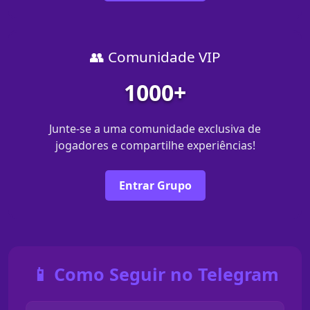
👥 Comunidade VIP
1000+
Junte-se a uma comunidade exclusiva de
jogadores e compartilhe experiências!
Entrar Grupo
📱 Como Seguir no Telegram