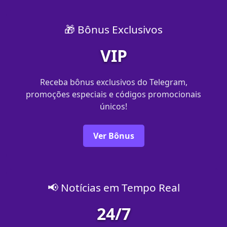
🎁 Bônus Exclusivos
VIP
Receba bônus exclusivos do Telegram,
promoções especiais e códigos promocionais
únicos!
Ver Bônus
📢 Notícias em Tempo Real
24/7