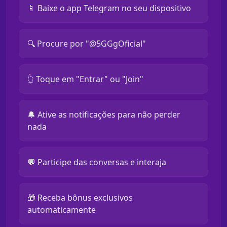
📱 Baixe o app Telegram no seu dispositivo
🔍 Procure por "@5GGgOficial"
👆 Toque em "Entrar" ou "Join"
🔔 Ative as notificações para não perder
nada
💬 Participe das conversas e interaja
🎁 Receba bônus exclusivos
automaticamente