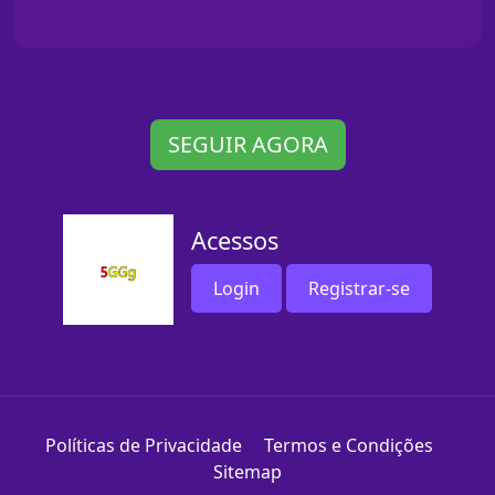
SEGUIR AGORA
Acessos
Login
Registrar-se
Políticas de Privacidade
Termos e Condições
Sitemap