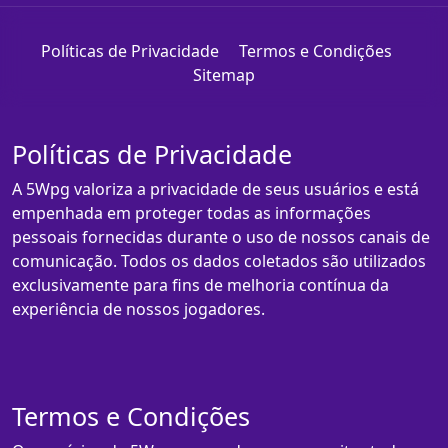
Políticas de Privacidade
Termos e Condições
Sitemap
Políticas de Privacidade
A 5Wpg valoriza a privacidade de seus usuários e está
empenhada em proteger todas as informações
pessoais fornecidas durante o uso de nossos canais de
comunicação. Todos os dados coletados são utilizados
exclusivamente para fins de melhoria contínua da
experiência de nossos jogadores.
Termos e Condições