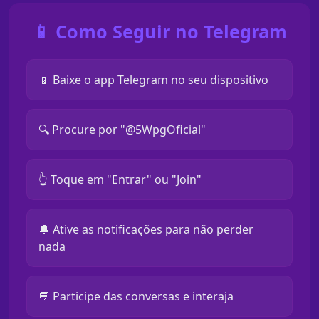
📱 Como Seguir no Telegram
📱 Baixe o app Telegram no seu dispositivo
🔍 Procure por "@5WpgOficial"
👆 Toque em "Entrar" ou "Join"
🔔 Ative as notificações para não perder
nada
💬 Participe das conversas e interaja