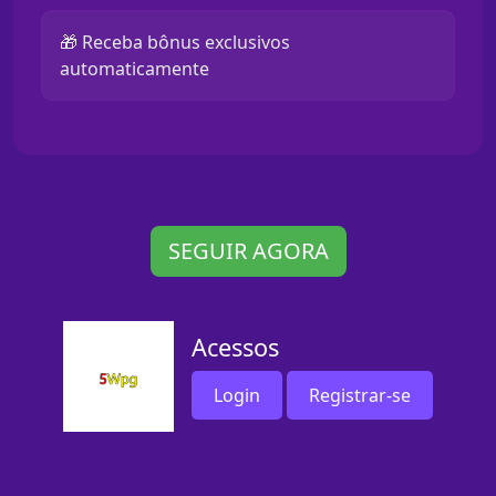
🎁 Receba bônus exclusivos
automaticamente
SEGUIR AGORA
Acessos
Login
Registrar-se