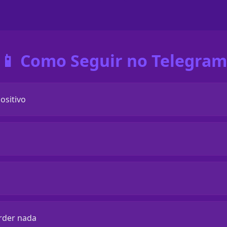
📱 Como Seguir no Telegram
ositivo
erder nada