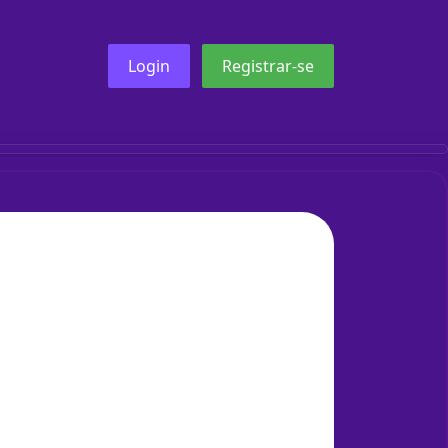
Login
Registrar-se