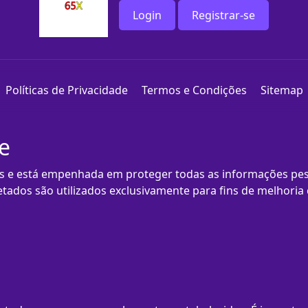
Login
Registrar-se
Políticas de Privacidade
Termos e Condições
Sitemap
de
ios e está empenhada em proteger todas as informações pe
tados são utilizados exclusivamente para fins de melhoria