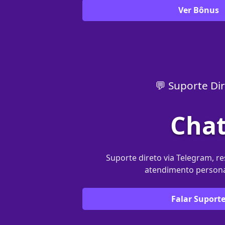
Ver Bônus
💬 Suporte Di
Cha
Suporte direto via Telegram, r
atendimento persona
Falar Suport