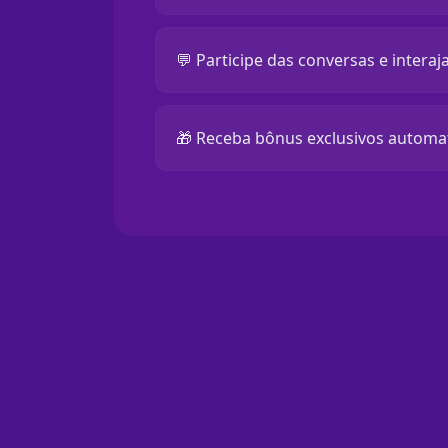
💬 Participe das conversas e interaj
🎁 Receba bônus exclusivos autom