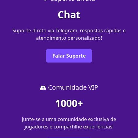
Chat
Suporte direto via Telegram, respostas rápidas e
atendimento personalizado!
Falar Suporte
👥 Comunidade VIP
1000+
Junte-se a uma comunidade exclusiva de
jogadores e compartilhe experiências!