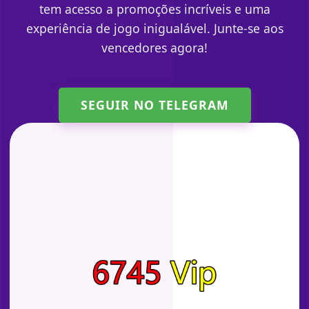
tem acesso a promoções incríveis e uma
experiência de jogo inigualável. Junte-se aos
vencedores agora!
SEGUIR NO TELEGRAM