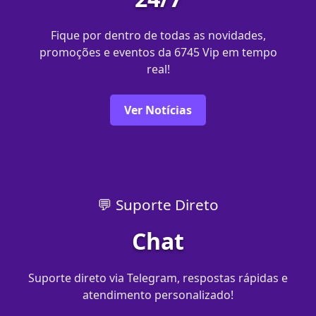
Fique por dentro de todas as novidades,
promoções e eventos da 6745 Vip em tempo
real!
Ver Notícias
💬 Suporte Direto
Chat
Suporte direto via Telegram, respostas rápidas e
atendimento personalizado!