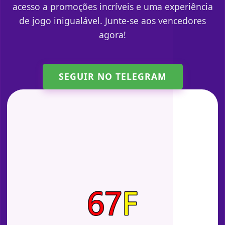
acesso a promoções incríveis e uma experiência
de jogo inigualável. Junte-se aos vencedores
agora!
SEGUIR NO TELEGRAM