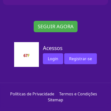
SEGUIR AGORA
Acessos
Login
Registrar-se
Políticas de Privacidade
Termos e Condições
Sitemap