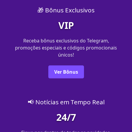
🎁 Bônus Exclusivos
VIP
Receba bônus exclusivos do Telegram,
promoções especiais e códigos promocionais
únicos!
Ver Bônus
📢 Notícias em Tempo Real
24/7