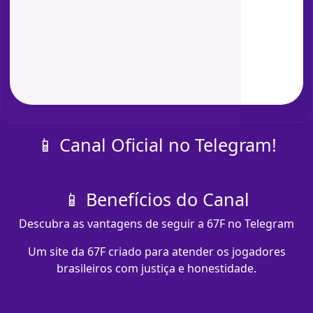
📱 Canal Oficial no Telegram!
📱 Benefícios do Canal
Descubra as vantagens de seguir a 67F no Telegram
Um site da 67F criado para atender os jogadores
brasileiros com justiça e honestidade.