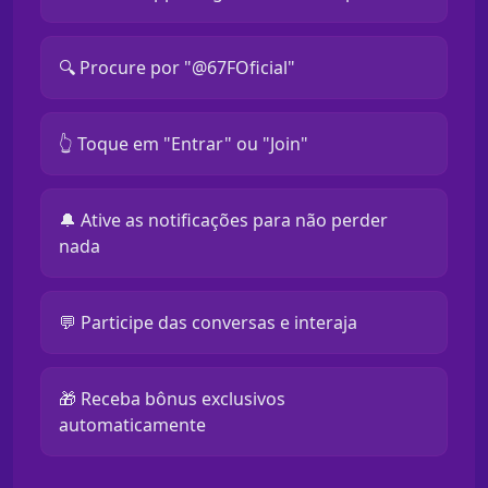
🔍 Procure por "@67FOficial"
👆 Toque em "Entrar" ou "Join"
🔔 Ative as notificações para não perder
nada
💬 Participe das conversas e interaja
🎁 Receba bônus exclusivos
automaticamente