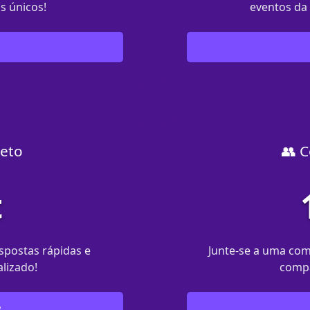
s únicos!
eventos da
reto
👥 
t
espostas rápidas e
Junte-se a uma com
lizado!
compa
e