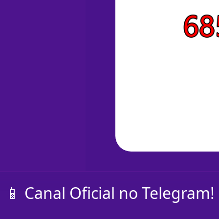
📱 Canal Oficial no Telegram!