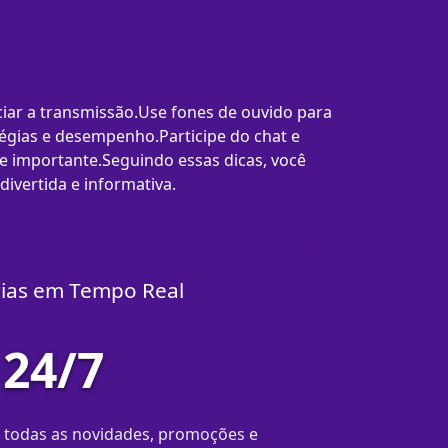
iciar a transmissão.Use fones de ouvido para
tégias e desempenho.Participe do chat e
e importante.Seguindo essas dicas, você
ivertida e informativa.
cias em Tempo Real
24/7
e todas as novidades, promoções e