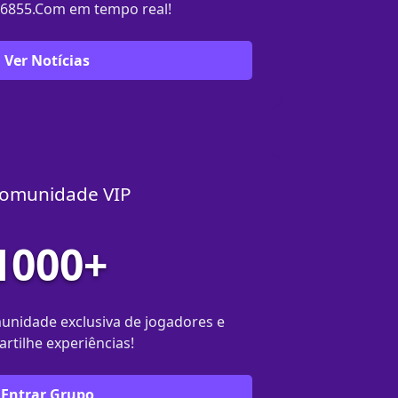
 6855.Com em tempo real!
Ver Notícias
Comunidade VIP
1000+
unidade exclusiva de jogadores e
rtilhe experiências!
Entrar Grupo