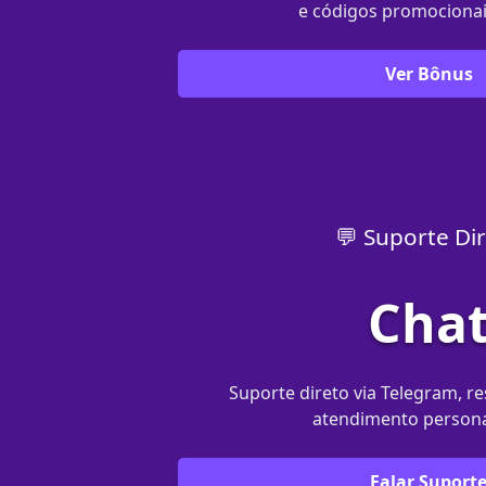
e códigos promocionai
Ver Bônus
💬 Suporte Di
Cha
Suporte direto via Telegram, r
atendimento persona
Falar Suport