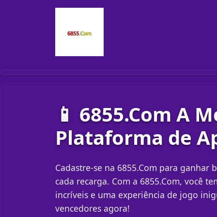
📱 6855.Com A M
Plataforma de A
Cadastre-se na 6855.Com para ganhar 
cada recarga. Com a 6855.Com, você t
incríveis e uma experiência de jogo inig
vencedores agora!