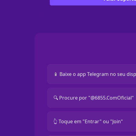
📱 Baixe o app Telegram no seu disp
🔍 Procure por "@6855.ComOficial"
👆 Toque em "Entrar" ou "Join"