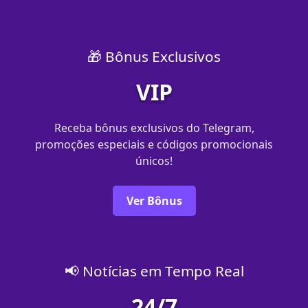
🎁 Bônus Exclusivos
VIP
Receba bônus exclusivos do Telegram,
promoções especiais e códigos promocionais
únicos!
Ver Bônus
📢 Notícias em Tempo Real
24/7