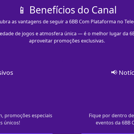
📱 Benefícios do Canal
ubra as vantagens de seguir a 6BB Com Plataforma no Tel
dade de jogos e atmosfera única — é o melhor lugar da 6B
aproveitar promoções exclusivas.
sivos
📢 Notí
m, promoções especiais
Fique por dentro d
s únicos!
eventos da 6BB 