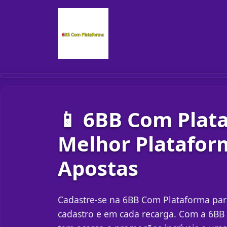
📱 6BB Com Plat
Melhor Platafor
Apostas
Cadastre-se na 6BB Com Plataforma pa
cadastro e em cada recarga. Com a 6BB