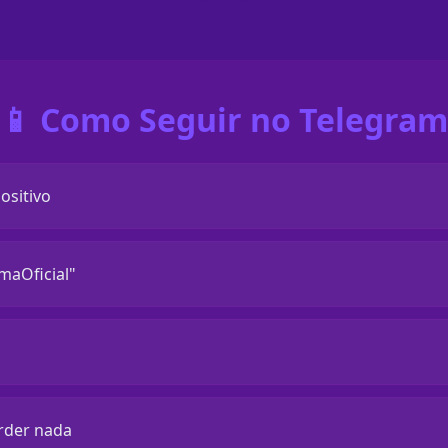
📱 Como Seguir no Telegram
ositivo
maOficial"
erder nada