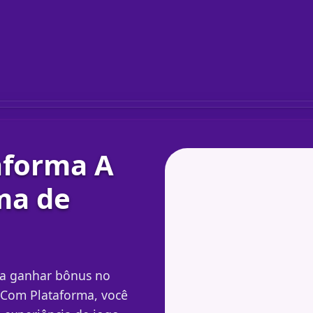
aforma A
ma de
ra ganhar bônus no
 Com Plataforma, você