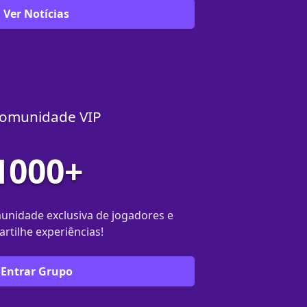
Ver Notícias
Comunidade VIP
1000+
unidade exclusiva de jogadores e
rtilhe experiências!
Entrar Grupo