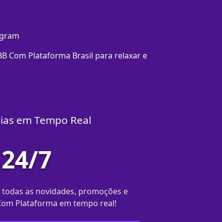
egram
B Com Plataforma Brasil para relaxar e
cias em Tempo Real
24/7
e todas as novidades, promoções e
Com Plataforma em tempo real!