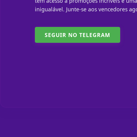
tem acesso a promoções incríveis e uma
inigualável. Junte-se aos vencedores ag
SEGUIR NO TELEGRAM