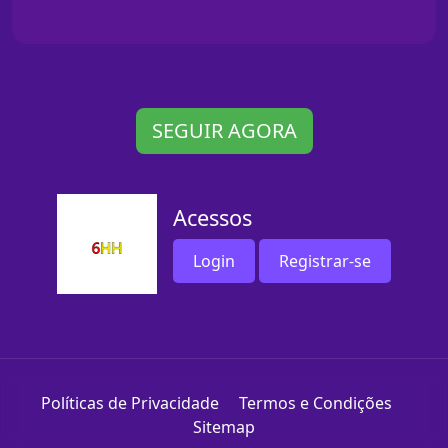
SEGUIR AGORA
Acessos
Login
Registrar-se
Políticas de Privacidade
Termos e Condições
Sitemap