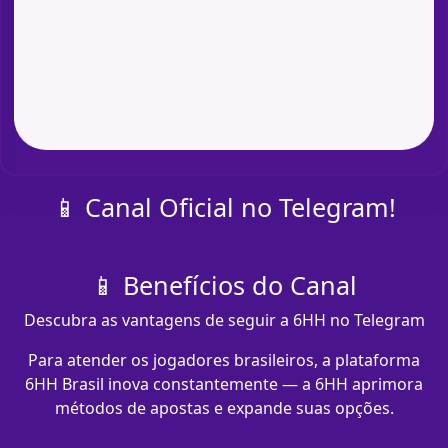
📱 Canal Oficial no Telegram!
📱 Benefícios do Canal
Descubra as vantagens de seguir a 6HH no Telegram
Para atender os jogadores brasileiros, a plataforma
6HH Brasil inova constantemente — a 6HH aprimora
métodos de apostas e expande suas opções.