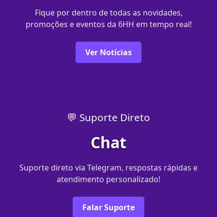
Fique por dentro de todas as novidades,
promoções e eventos da 6HH em tempo real!
Ver Notícias
💬 Suporte Direto
Chat
Suporte direto via Telegram, respostas rápidas e
atendimento personalizado!
Falar Suporte