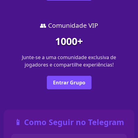
👥 Comunidade VIP
1000+
Junte-se a uma comunidade exclusiva de
jogadores e compartilhe experiências!
Entrar Grupo
📱 Como Seguir no Telegram