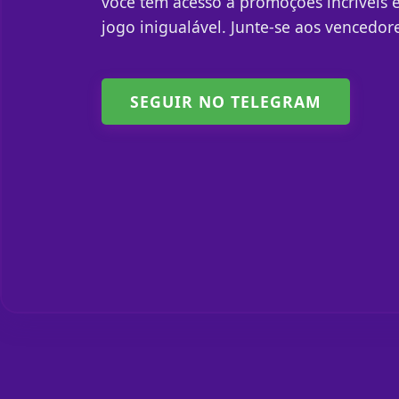
você tem acesso a promoções incríveis 
jogo inigualável. Junte-se aos vencedor
SEGUIR NO TELEGRAM