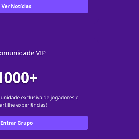
Ver Notícias
Comunidade VIP
1000+
unidade exclusiva de jogadores e
rtilhe experiências!
Entrar Grupo