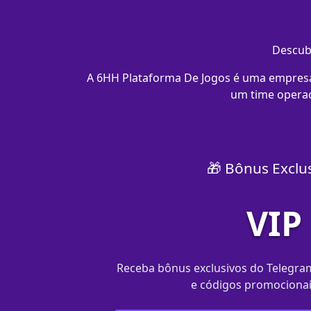
Descub
A 6HH Plataforma De Jogos é uma empresa 
um time operac
🎁 Bônus Exclu
VIP
Receba bônus exclusivos do Telegra
e códigos promocionai