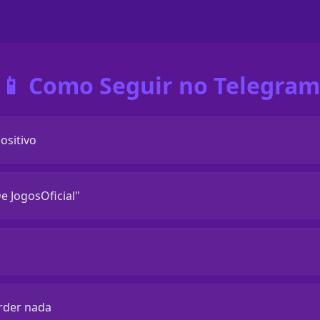
📱 Como Seguir no Telegram
ositivo
 JogosOficial"
erder nada