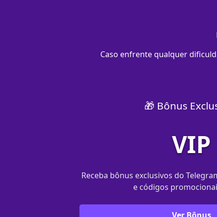
Caso enfrente qualquer dificuld
🎁 Bônus Exclu
VIP
Receba bônus exclusivos do Telegra
e códigos promocionai
Ver Bônus