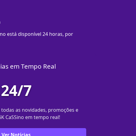
m
no está disponível 24 horas, por
cias em Tempo Real
24/7
e todas as novidades, promoções e
6K CaSSino em tempo real!
Ver Notícias