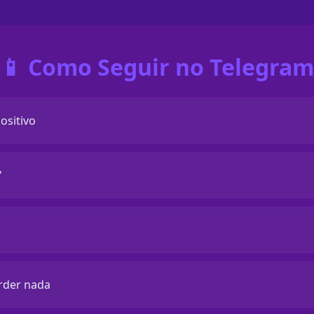
📱 Como Seguir no Telegram
ositivo
"
erder nada