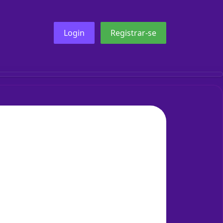
Login
Registrar-se