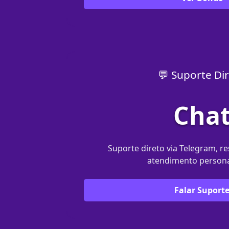
💬 Suporte Di
Cha
Suporte direto via Telegram, r
atendimento persona
Falar Suport