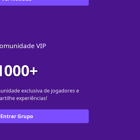
Comunidade VIP
1000+
unidade exclusiva de jogadores e
rtilhe experiências!
Entrar Grupo