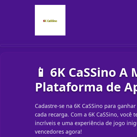
📱 6K CaSSino A 
Plataforma de A
Cadastre-se na 6K CaSSino para ganhar
cada recarga. Com a 6K CaSSino, você 
incríveis e uma experiência de jogo inig
vencedores agora!