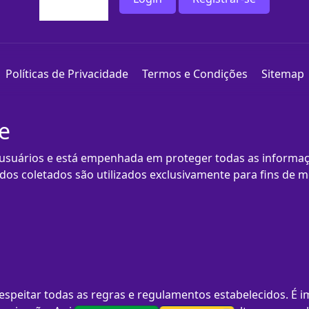
Políticas de Privacidade
Termos e Condições
Sitemap
de
s usuários e está empenhada em proteger todas as informa
os coletados são utilizados exclusivamente para fins de m
peitar todas as regras e regulamentos estabelecidos. É i