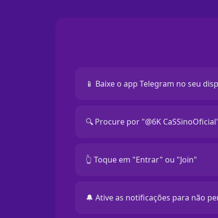
📱 Baixe o app Telegram no seu disp
🔍 Procure por "@6K CaSSinoOficial
👆 Toque em "Entrar" ou "Join"
🔔 Ative as notificações para não p