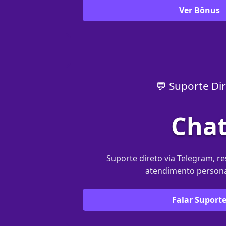
Ver Bônus
💬 Suporte Di
Cha
Suporte direto via Telegram, r
atendimento persona
Falar Suport