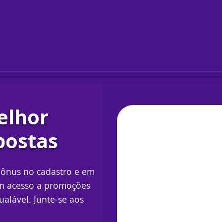
elhor
postas
bônus no cadastro e em
em acesso a promoções
ualável. Junte-se aos