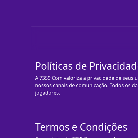
Políticas de Privacida
A 7359 Com valoriza a privacidade de seus
nossos canais de comunicação. Todos os dad
jogadores.
Termos e Condições