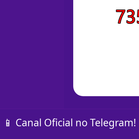
📱 Canal Oficial no Telegram!