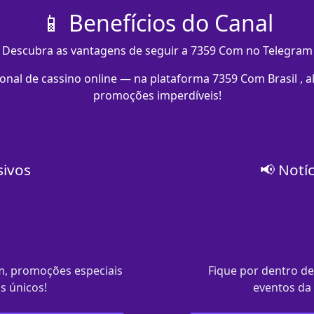
📱 Benefícios do Canal
Descubra as vantagens de seguir a 7359 Com no Telegram
nal de cassino online — na plataforma 7359 Com Brasil , al
promoções imperdíveis!
sivos
📢 Notí
m, promoções especiais
Fique por dentro d
s únicos!
eventos da