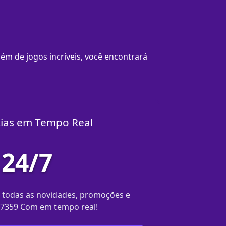
ém de jogos incríveis, você encontrará
cias em Tempo Real
24/7
e todas as novidades, promoções e
 7359 Com em tempo real!