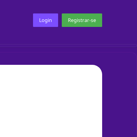
Login
Registrar-se