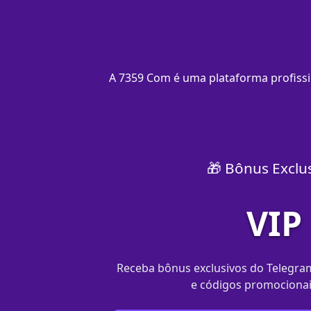
A 7359 Com é uma plataforma profissio
🎁 Bônus Exclu
VIP
Receba bônus exclusivos do Telegra
e códigos promocionai