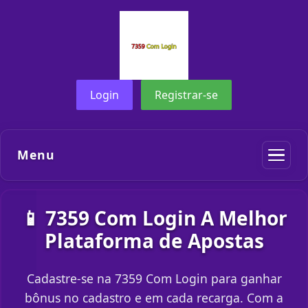
Login
Registrar-se
Menu
📱 7359 Com Login A Melhor
Plataforma de Apostas
Cadastre-se na 7359 Com Login para ganhar
bônus no cadastro e em cada recarga. Com a