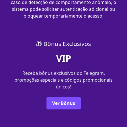
caso de detecção de comportamento anômalo, o
sistema pode solicitar autenticação adicional ou
bloquear temporariamente o acesso.
🎁 Bônus Exclusivos
VIP
Receba bônus exclusivos do Telegram,
promoções especiais e códigos promocionais
únicos!
Ver Bônus