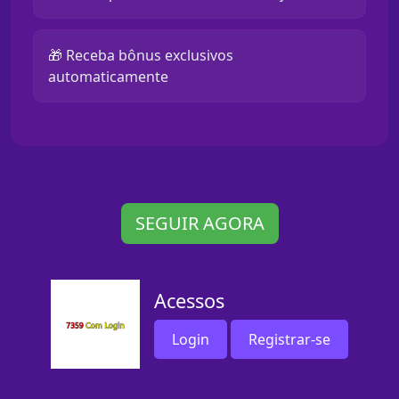
🎁 Receba bônus exclusivos
automaticamente
SEGUIR AGORA
Acessos
Login
Registrar-se