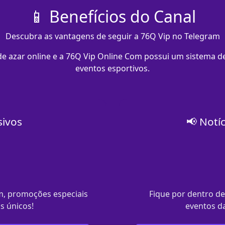
📱 Benefícios do Canal
Descubra as vantagens de seguir a 76Q Vip no Telegram
e azar online e a 76Q Vip Online Com possui um sistema de
eventos esportivos.
sivos
📢 Notí
m, promoções especiais
Fique por dentro d
s únicos!
eventos d