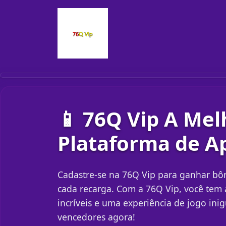
📱 76Q Vip A Mel
Plataforma de A
Cadastre-se na 76Q Vip para ganhar bô
cada recarga. Com a 76Q Vip, você tem
incríveis e uma experiência de jogo inig
vencedores agora!