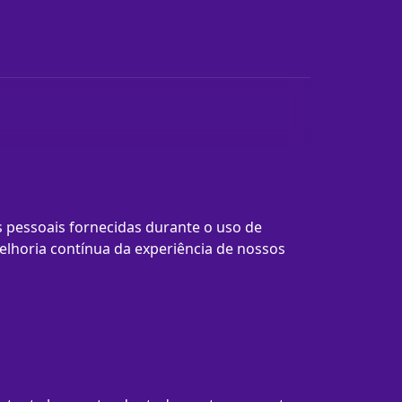
 pessoais fornecidas durante o uso de
elhoria contínua da experiência de nossos