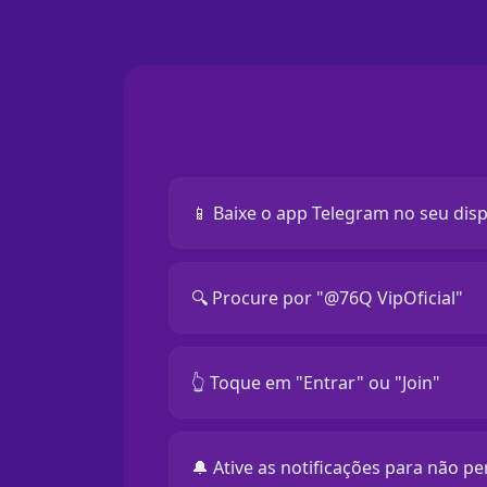
📱 Baixe o app Telegram no seu disp
🔍 Procure por "@76Q VipOficial"
👆 Toque em "Entrar" ou "Join"
🔔 Ative as notificações para não p