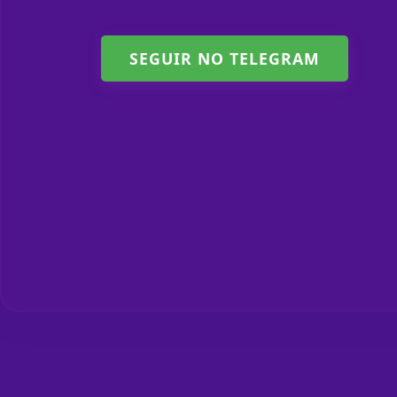
SEGUIR NO TELEGRAM