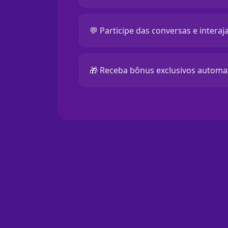
💬 Participe das conversas e interaj
🎁 Receba bônus exclusivos autom