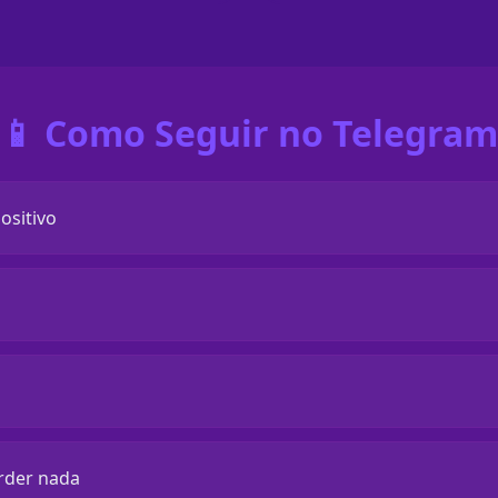
📱 Como Seguir no Telegram
ositivo
erder nada