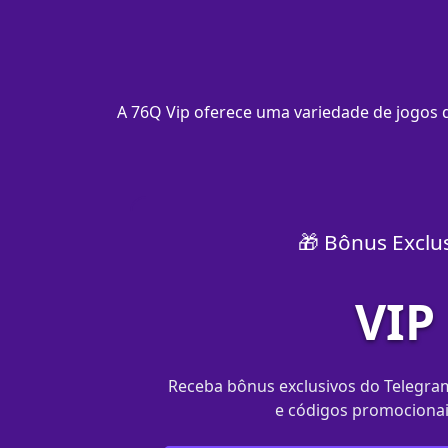
A 76Q Vip oferece uma variedade de jogos d
🎁 Bônus Exclu
VIP
Receba bônus exclusivos do Telegra
e códigos promocionai