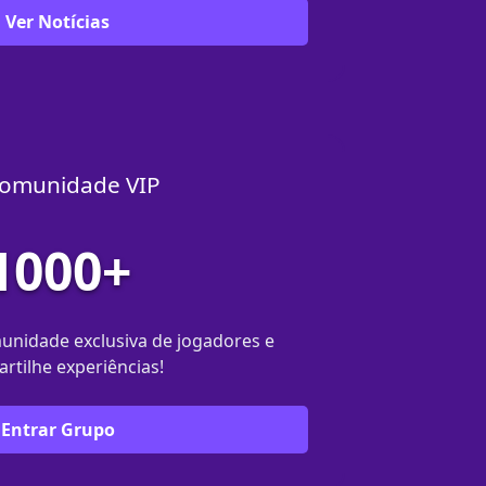
Ver Notícias
Comunidade VIP
1000+
unidade exclusiva de jogadores e
rtilhe experiências!
Entrar Grupo