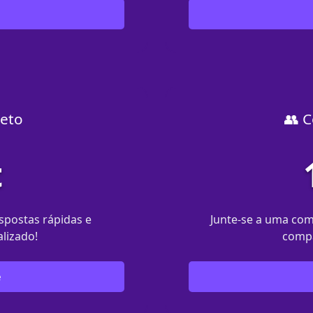
reto
👥 
t
espostas rápidas e
Junte-se a uma com
lizado!
compa
e