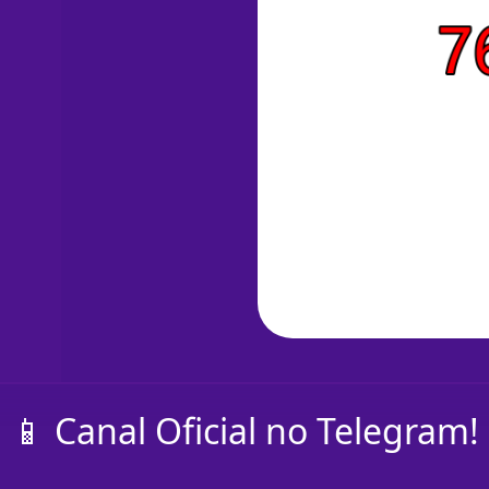
📱 Canal Oficial no Telegram!