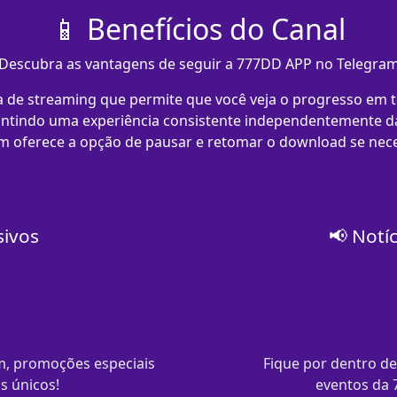
📱 Benefícios do Canal
Descubra as vantagens de seguir a 777DD APP no Telegra
ia de streaming que permite que você veja o progresso em 
antindo uma experiência consistente independentemente da
 oferece a opção de pausar e retomar o download se nece
sivos
📢 Notí
m, promoções especiais
Fique por dentro d
s únicos!
eventos da 