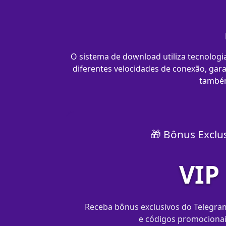
O sistema de download utiliza tecnolog
diferentes velocidades de conexão, gar
também
🎁 Bônus Exclu
VIP
Receba bônus exclusivos do Telegra
e códigos promocionai