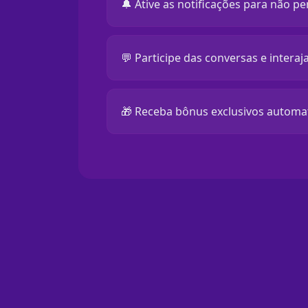
🔔 Ative as notificações para não p
💬 Participe das conversas e interaj
🎁 Receba bônus exclusivos autom