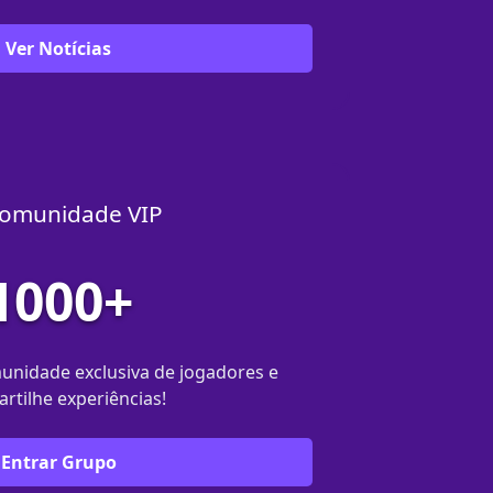
Ver Notícias
Comunidade VIP
1000+
unidade exclusiva de jogadores e
rtilhe experiências!
Entrar Grupo