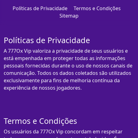
Políticas de Privacidade
Termos e Condições
Sitemap
Políticas de Privacidade
A 777Ox Vip valoriza a privacidade de seus usuários e
está empenhada em proteger todas as informações
pessoais fornecidas durante o uso de nossos canais de
comunicação. Todos os dados coletados são utilizados
exclusivamente para fins de melhoria contínua da
experiência de nossos jogadores.
Termos e Condições
Os usuários da 777Ox Vip concordam em respeitar