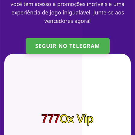
você tem acesso a promoções incríveis e uma
experiência de jogo inigualável. Junte-se aos
vencedores agora!
SEGUIR NO TELEGRAM