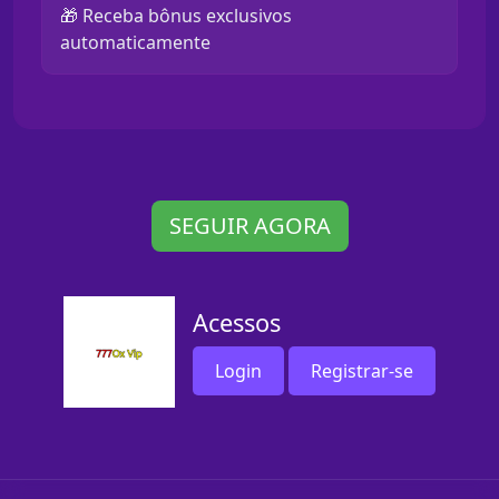
🎁 Receba bônus exclusivos
automaticamente
SEGUIR AGORA
Acessos
Login
Registrar-se