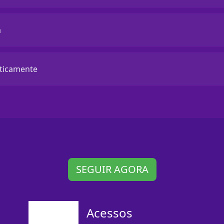
a
aticamente
SEGUIR AGORA
Acessos