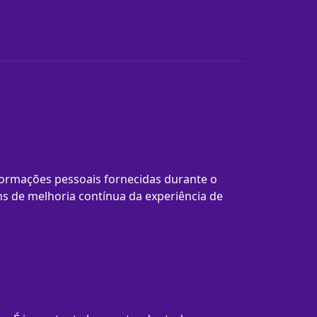
formações pessoais fornecidas durante o
ns de melhoria contínua da experiência de