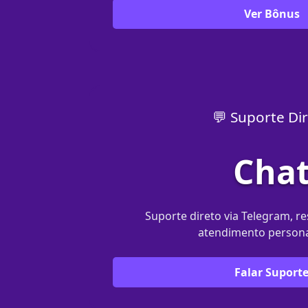
Ver Bônus
💬 Suporte Di
Cha
Suporte direto via Telegram, r
atendimento persona
Falar Suport