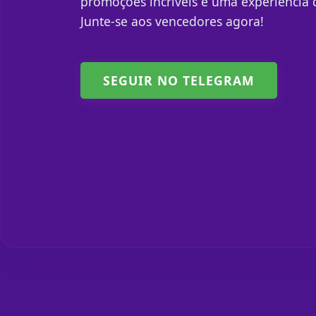
promoções incríveis e uma experiência d
Junte-se aos vencedores agora!
SEGUIR NO TELEGRAM