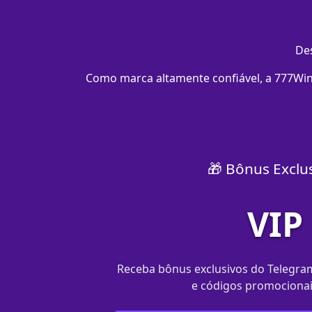
De
Como marca altamente confiável, a 777Win
🎁 Bônus Exclu
VIP
Receba bônus exclusivos do Telegra
e códigos promocionai