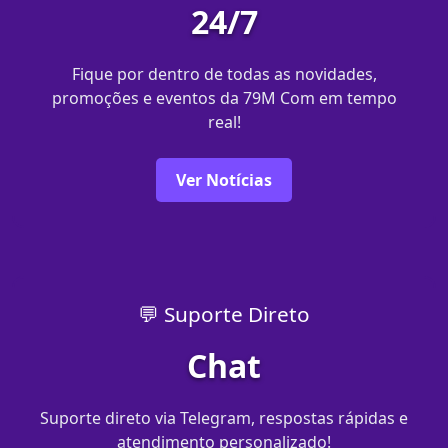
24/7
Fique por dentro de todas as novidades,
promoções e eventos da 79M Com em tempo
real!
Ver Notícias
💬 Suporte Direto
Chat
Suporte direto via Telegram, respostas rápidas e
atendimento personalizado!