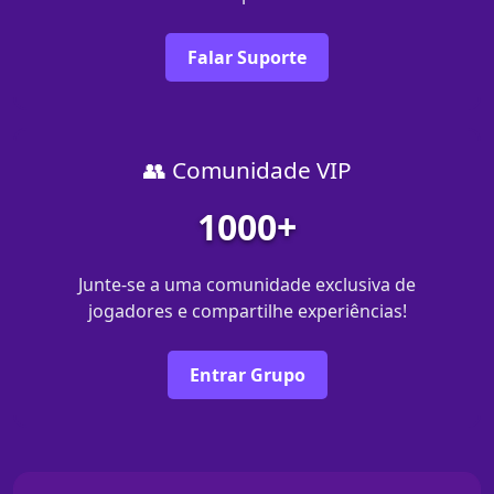
Falar Suporte
👥 Comunidade VIP
1000+
Junte-se a uma comunidade exclusiva de
jogadores e compartilhe experiências!
Entrar Grupo