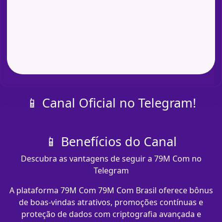
📱 Canal Oficial no Telegram!
📱 Benefícios do Canal
Descubra as vantagens de seguir a 79M Com no
Telegram
A plataforma 79M Com 79M Com Brasil oferece bônus
de boas-vindas atrativos, promoções contínuas e
proteção de dados com criptografia avançada e