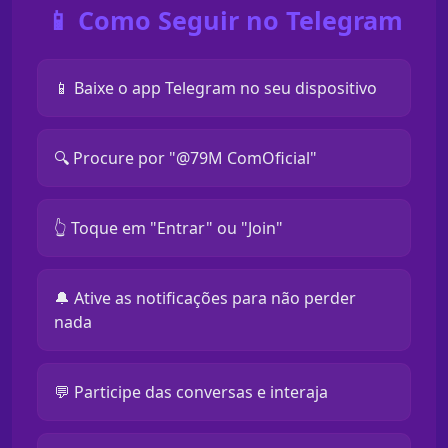
📱 Como Seguir no Telegram
📱 Baixe o app Telegram no seu dispositivo
🔍 Procure por "@79M ComOficial"
👆 Toque em "Entrar" ou "Join"
🔔 Ative as notificações para não perder
nada
💬 Participe das conversas e interaja