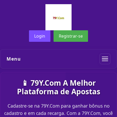
Login
Registrar-se
Menu
📱 79Y.Com A Melhor
Plataforma de Apostas
Cadastre-se na 79Y.Com para ganhar bônus no
cadastro e em cada recarga. Com a 79Y.Com, você