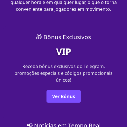
qualquer hora e em qualquer lugar, o que o torna
conveniente para jogadores em movimento.
🎁 Bônus Exclusivos
VIP
Receba bônus exclusivos do Telegram,
promoções especiais e códigos promocionais
únicos!
Ver Bônus
📢 Notícias em Tempo Real