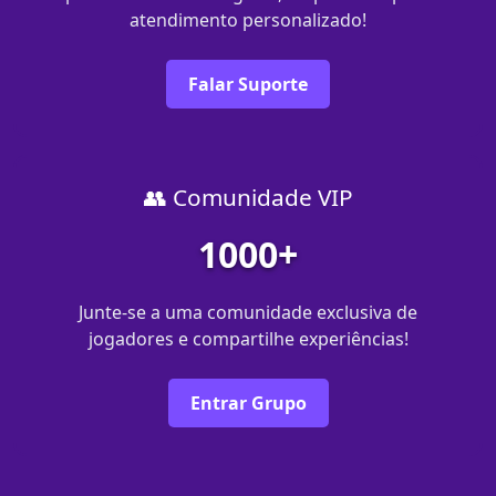
atendimento personalizado!
Falar Suporte
👥 Comunidade VIP
1000+
Junte-se a uma comunidade exclusiva de
jogadores e compartilhe experiências!
Entrar Grupo