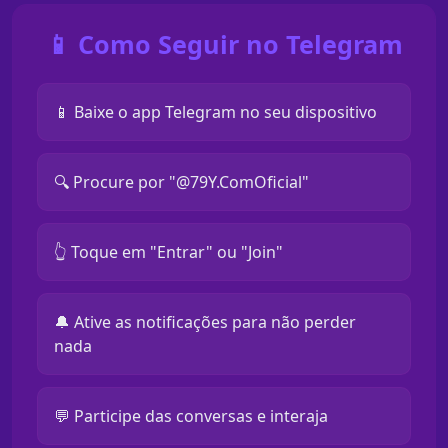
📱 Como Seguir no Telegram
📱 Baixe o app Telegram no seu dispositivo
🔍 Procure por "@79Y.ComOficial"
👆 Toque em "Entrar" ou "Join"
🔔 Ative as notificações para não perder
nada
💬 Participe das conversas e interaja