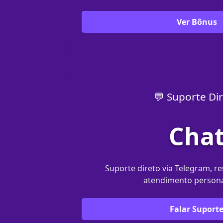
Ver Bônus
💬 Suporte Di
Cha
Suporte direto via Telegram, r
atendimento persona
Falar Suport