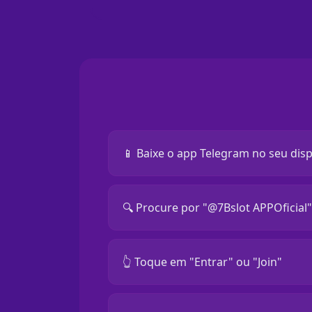
📱 Baixe o app Telegram no seu disp
🔍 Procure por "@7Bslot APPOficial"
👆 Toque em "Entrar" ou "Join"