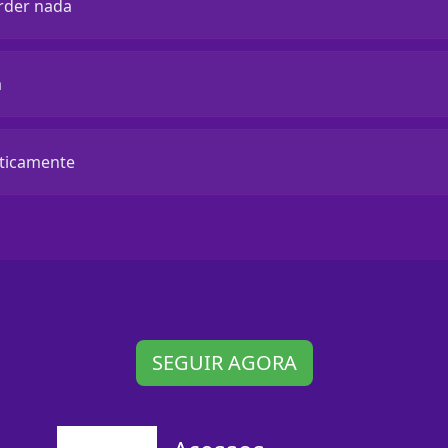
erder nada
a
aticamente
SEGUIR AGORA