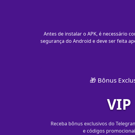
Antes de instalar o APK, é necessário c
segurança do Android e deve ser feita ap
🎁 Bônus Exclu
VIP
Receba bônus exclusivos do Telegra
e códigos promocionai