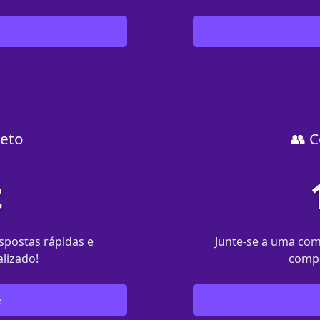
reto
👥 
t
espostas rápidas e
Junte-se a uma com
lizado!
compa
e