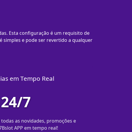
m
das. Esta configuração é um requisito de
é simples e pode ser revertido a qualquer
cias em Tempo Real
24/7
e todas as novidades, promoções e
7Bslot APP em tempo real!