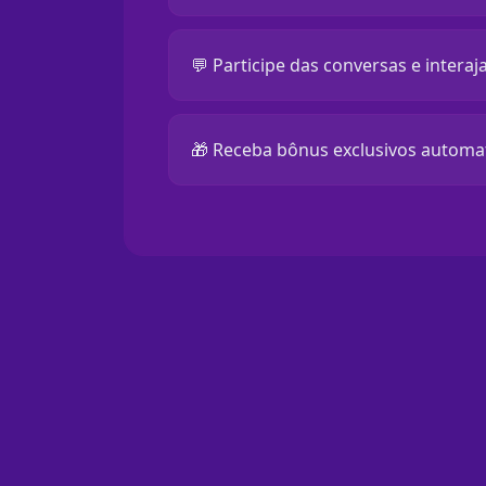
💬 Participe das conversas e interaj
🎁 Receba bônus exclusivos autom