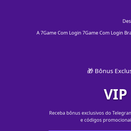
Des
A 7Game Com Login 7Game Com Login Brasil
🎁 Bônus Exclu
VIP
Receba bônus exclusivos do Telegra
e códigos promocionai