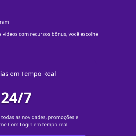
gram
s vídeos com recursos bônus, você escolhe
cias em Tempo Real
24/7
e todas as novidades, promoções e
me Com Login em tempo real!