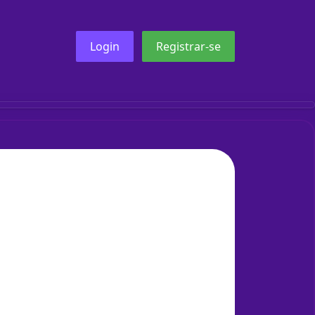
Login
Registrar-se