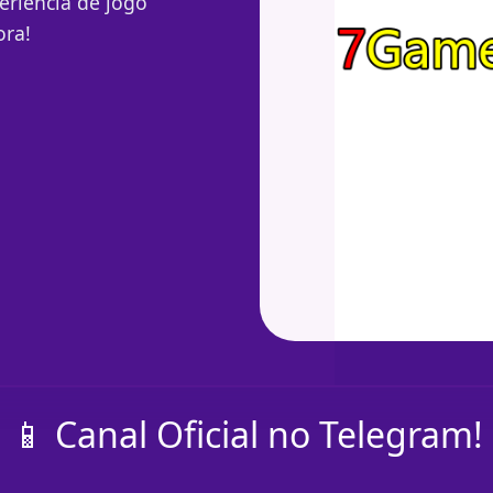
eriência de jogo
ora!
📱 Canal Oficial no Telegram!