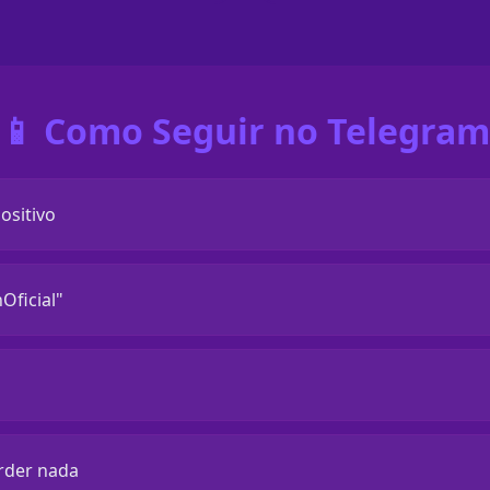
📱 Como Seguir no Telegram
ositivo
Oficial"
erder nada