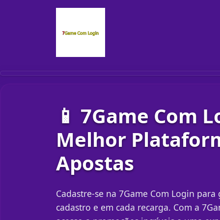
📱 7Game Com L
Melhor Platafor
Apostas
Cadastre-se na 7Game Com Login para
cadastro e em cada recarga. Com a 7G