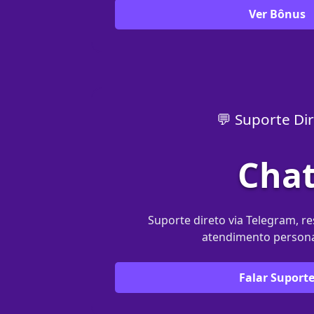
Ver Bônus
💬 Suporte Di
Cha
Suporte direto via Telegram, r
atendimento persona
Falar Suport