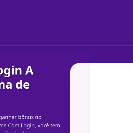
ogin A
ma de
 ganhar bônus no
ame Com Login, você tem