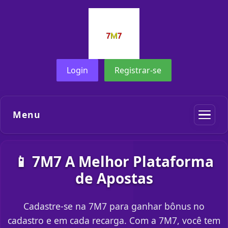
Login
Registrar-se
Menu
📱 7M7 A Melhor Plataforma
de Apostas
Cadastre-se na 7M7 para ganhar bônus no
cadastro e em cada recarga. Com a 7M7, você tem