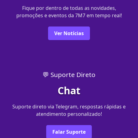
Fique por dentro de todas as novidades,
promoções e eventos da 7M7 em tempo real!
Ver Notícias
💬 Suporte Direto
Chat
Suporte direto via Telegram, respostas rápidas e
atendimento personalizado!
Falar Suporte