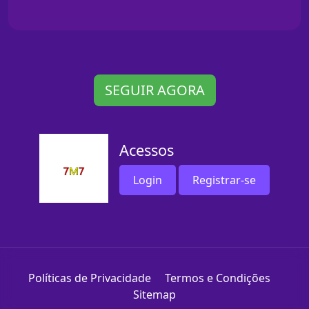
SEGUIR AGORA
Acessos
Login
Registrar-se
Políticas de Privacidade
Termos e Condições
Sitemap